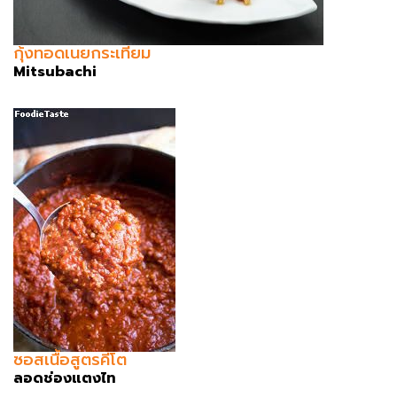
กุ้งทอดเนยกระเทียม
Mitsubachi
ซอสเนื้อสูตรคีโต
ลอดช่องแตงไท