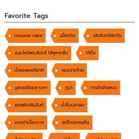
Favorite Tags
mousse cake
เมี่ยงกุ้ง
เส้นจันทร์ผัดกุ้ง
ขนมไหว้พระจันทร์ ไส้พุทราจีน
ไก้นึ่ง
น้ำซอสเทอริยากิ
ของว่างไทย
วูสเตอร์ซอส ราคา
ทูน่า
การทำยำแหนม
ซอสผัดเส้นจันท์
น้ำจิ้มปลาเผา
แกงป่าเนื้อกวาง
สเต๊กปลาแฮริ่ง