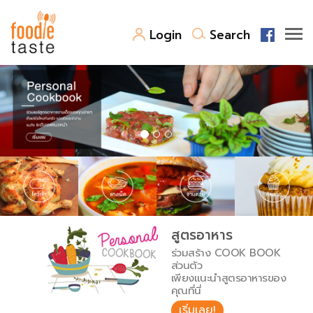
Login
Search
สูตรอาหาร
สูตรอาหารล่าสุด
พาไปชิม
Top Foodie
สารพันก้นครัว
เคล็ดลับน่ารู้
FoodPedia
เปรียบเทียบหน่วยการตวง
สูตรอาหาร
สร้าง Cookbook
ร่วมสร้าง COOK BOOK
เปรียบเทียบอุณหภูมิ
ส่วนตัว
เพียงแนะนำสูตรอาหารของ
เปรียบเทียบน้ำหนักวัตถุดิบ
คุณที่นี่
เริ่มเลย!