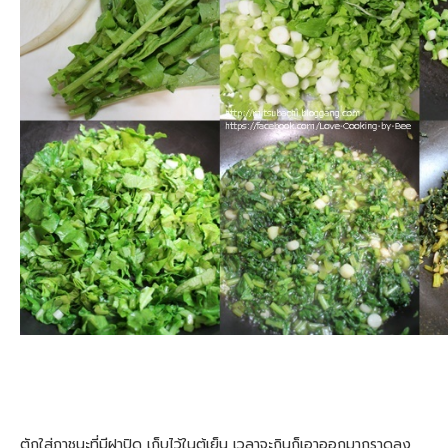
ตักใส่ภาชนะที่มีฝาปิด เก็บไว้ในตู้เย็น เวลาจะกินก็เอาออกมากราดลง