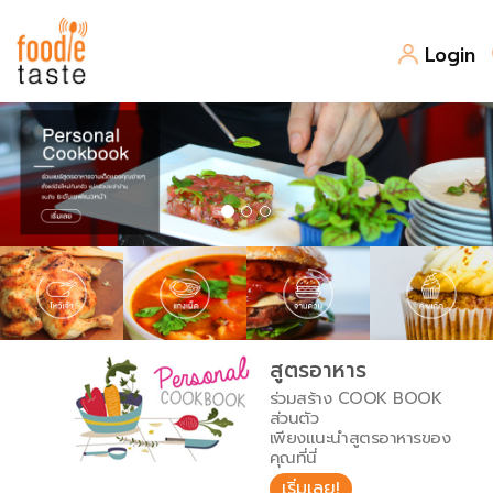
Login
สูตรอาหาร
สูตรอาหารล่าสุด
พาไปชิม
Top Foodie
สารพันก้นครัว
เคล็ดลับน่ารู้
FoodPedia
เปรียบเทียบหน่วยการตวง
สูตรอาหาร
สร้าง Cookbook
ร่วมสร้าง COOK BOOK
เปรียบเทียบอุณหภูมิ
ส่วนตัว
เพียงแนะนำสูตรอาหารของ
เปรียบเทียบน้ำหนักวัตถุดิบ
คุณที่นี่
เริ่มเลย!