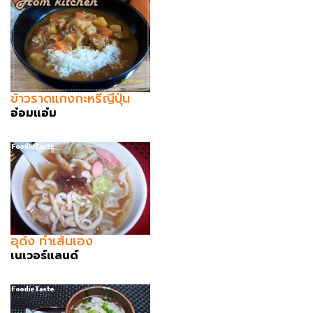
ข้าวราดแกงกะหรี่ญี่ปุ่น
อ๋อมแอ๋ม
อุด้ง ทำเส้นเอง
เนเวอร์แลนด์