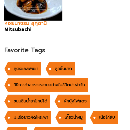
หอยนางรม สุคุดานิ
Mitsubachi
Favorite Tags
สูตรซอสพิซซ่า
ลูกชิ้นปลา
วิธีการทำอาหารหลายอย่างในชีวิตประจำวัน
ขนมจีนน้ำยาปักษ์ใต้
ผักบุ้งไฟแดง
มะเขือยาวผัดโหระพา
เกี๊ยวน้ำหมู
เนื้อไก่สับ