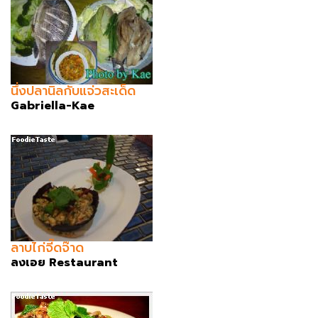
นึ่งปลานิลกับแจ่วสะเด็ด
Gabriella-Kae
ลาบไก่จี๊ดจ๊าด
ลงเอย Restaurant