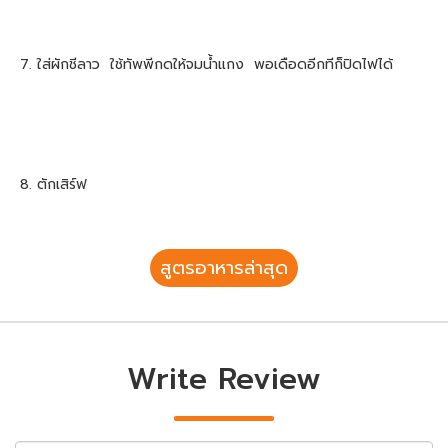
7. ใส่ผักชีลาว ใช้ทัพพีกดให้จมน้ำแกง พอเดือดอีกทีก็ปิดไฟได้
8. ตักเสิร์ฟ
สูตรอาหารล่าสุด
Write Review