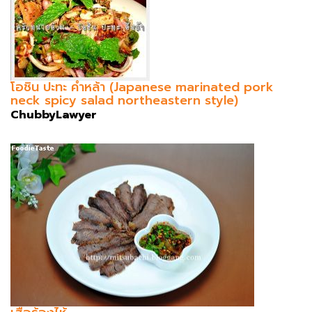
โอชิน ปะทะ คำหล้า (Japanese marinated pork
neck spicy salad northeastern style)
ChubbyLawyer