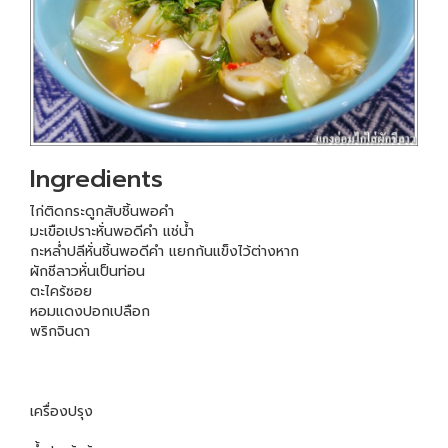
Ingredients
ไก่ติดกระดูกสับชิ้นพอคำ
มะเขือเปราะหั่นพอดีคำ แช่น้ำ
กะหล่ำปลีหั่นชิ้นพอดีคำ แยกก้นแข็งไว้ต่างหาก
ผักชีลาวหั่นเป็นท่อน
ตะไคร้ซอย
หอมแดงปอกเปลือก
พริกจินดา
เครื่องปรุง