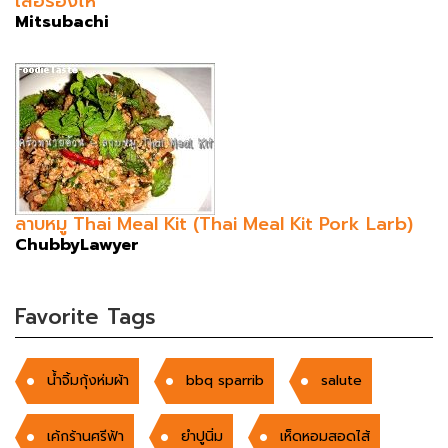
เสือร้องไห้
Mitsubachi
ลาบหมู Thai Meal Kit (Thai Meal Kit Pork Larb)
ChubbyLawyer
Favorite Tags
น้ำจิ้มกุ้งห่มผ้า
bbq sparrib
salute
เค้กร้านศรีฟ้า
ยำปูนิ่ม
เห็ดหอมสอดไส้