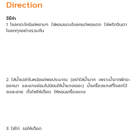
Direction
วิธีทำ
1. โขลกตะไคร้แค่หยาบๆ ใส่หอมแดงโขลกแต่พอแตก ใส่พริกจินดา
โขลกทุกอย่างรวมกัน
2. ใส่น้ำเปล่าในหม้อแค่พอประมาณ (อย่าใส่น้ำมาก เพราะน้ำจากผักจะ
ออกมา และแกงอ่อมไม่นิยมให้น้ำแกงเยอะ) น้ำเครื่องแกงที่โขลกไว้
ลงละลาย ตั้งไฟให้เดือด ให้หอมเครื่องแกง
3. ใส่ไก่ รอให้เดือด