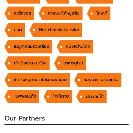
สเต๊กซอส
ซาลาเปาใส้หมูสสับ
โคเก่ต์
บวด
Hot chocolate cake
เมนูจากนมถั่วเหลือง
แป้งหม่านโถ่ว
ทำแป้งซาลาเปาโรล
อาหารยุโรป
ซี่โครงหมูย่างตะไคร้ซอสมะขาม
หอยนางรมซอสครีม
ชิฟฟ่อนเค๊ก
โคห์ลราบิ
shashi ไก่
Our Partners