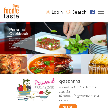
Login
Search
สูตรอาหาร
สูตรอาหารล่าสุด
พาไปชิม
Top Foodie
สารพันก้นครัว
เคล็ดลับน่ารู้
FoodPedia
เปรียบเทียบหน่วยการตวง
สูตรอาหาร
สร้าง Cookbook
ร่วมสร้าง COOK BOOK
เปรียบเทียบอุณหภูมิ
ส่วนตัว
เพียงแนะนำสูตรอาหารของ
เปรียบเทียบน้ำหนักวัตถุดิบ
คุณที่นี่
เริ่มเลย!