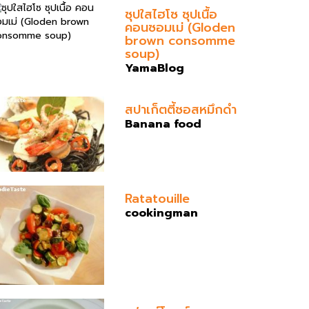
ซุปใสไฮโซ ซุปเนื้อ
คอนซอมเม่ (Gloden
brown consomme
soup)
YamaBlog
สปาเก็ตตี้ซอสหมึกดำ
Banana food
Ratatouille
cookingman