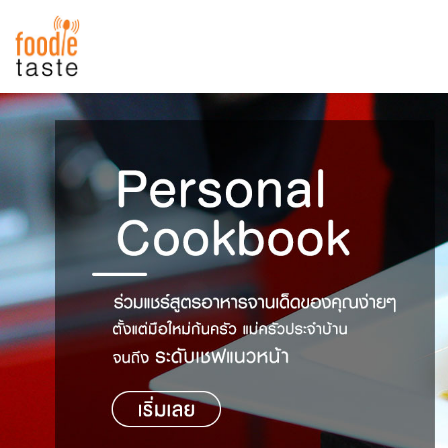
สูตรอาหาร
สูตรอาหารล่าสุด
พาไปชิม
Top Foodie
สารพันก้นครัว
เคล็ดลับน่ารู้
FoodPedia
เปรียบเทียบหน่วยการตวง
สร้าง Cookbook
เปรียบเทียบอุณหภูมิ
เปรียบเทียบน้ำหนักวัตถุดิบ