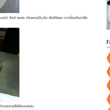
ลงไป ซีลล์ lamb เติมผงขมิ้น,ขิง ผัดให้หอม จากนั้นเติมเกลือ
F
 ก้านพลาสลีย์ผัดจนหอม