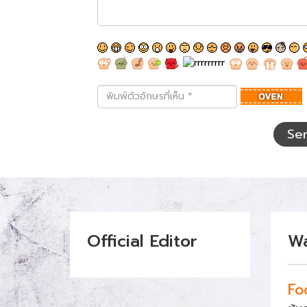
พิมพ์
ตัว
อักษร
ที่
Se
เห็น
Official Editor
W
Fo