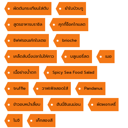
ผัดต้นกระเทียมใส่ตับ
ยำใบบัวบกู
สูตรอาหารบราซิล
คุกกี้ช็อคโกแลต
ชิฟฟรอนเค้กใบเตย
brioche
เคล็ดลับนึ่งปลาไม่ให้คาว
บลูเบอรี่สด
เมอ
เนื้อย่างน้ำตก
Spicy Sea Food Salad
truffle
วาฟเฟิลสอดใส้
Pandanus
ข้าวอบหนำเลี้ยบ
ฮันนี่ชินเนม่อน
ผัดผงกะหรี่
โมจิ
เค็กสองสี