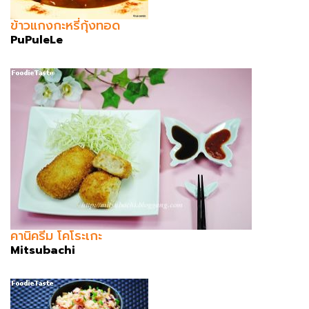
ข้าวแกงกะหรี่กุ้งทอด
PuPuleLe
คานิครีม โคโระเกะ
Mitsubachi