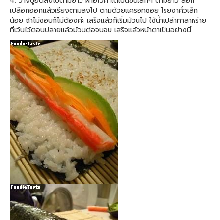
4. วางปูอัดลงไปตามยาว ผ่าอโวคาโดเป็นชิ้นเล็กๆ ตามยาว ลอก
เปลือกออกแล้วเรียงตามลงไป ตามด้วยแครอทซอย โรยงาคั่วเล็ก
น้อย ถ้าไม่ชอบก็ไม่ต้องค่ะ เสร็จแล้วก็เริ่มม้วนไป ใช้น้ำเปล่าทาสาหร่าย
ที่เว้นไว้ตอนปลายแล้วม้วนต่อจนจบ เสร็จแล้วหน้าตาเป็นอย่างนี้