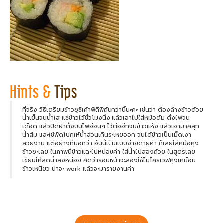
ที่จริง วิธีเตรียมข้าวซูชิเค้าพิถีพิถันกว่านี้นะคะ เช่นว่า ต้องล้างข้าวด้วย
น้ำเย็นจนน้ำใส แช่ข้าวไว้ชั่วโมงนึง แล้วเอาไปใส่หม้อต้ม ตั้งไฟจน
เดือด แล้วปิดฝาตั้งบนไฟอ่อนๆ ไว้ต่ออีกจนข้าวแห้ง แล้วเอามาคลุก
น้ำส้ม และใช้พัดโบกให้น้ำส่วนเกินระเหยออก จนได้ข้าวเป็นเม็ดเงา
สวยงาม แต่อย่างที่บอกว่า อันนี้เป็นแบบง่ายดายค่า ก็เลยใส่หม้อหุง
ข้าวซะเลย ในภาพนี่ข้าวแฉะไปหน่อยค่า ใส่น้ำไปสองถ้วย ในสูตรเลย
เขียนให้ลดน้ำลงหน่อย คิดว่ารอบหน้าจะลองใช้ไมโครเวฟหุงเหมือน
ข้าวเหนียว น่าจะ work แล้วจะมารายงานค่า