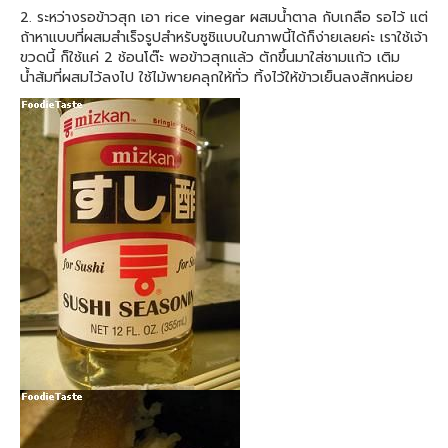
2. ระหว่างรอข้าวสุก เอา rice vinegar ผสมน้ำตาล กับเกลือ รอไว้ แต่
ถ้าหาแบบที่ผสมสำเร็จรูปสำหรับซูชิแบบในภาพนี้ได้ก็ง่ายเลยค่ะ เราใช้เจ้า
ขวดนี้ ก็ใช้แค่ 2 ช้อนโต๊ะ พอข้าวสุกแล้ว ตักขึ้นมาใส่ชามแก้ว เติม
น้ำส้มที่ผสมไว้ลงไป ใช้ไม้พายคลุกให้ทั่ว ทิ้งไว้ให้ข้าวเย็นลงสักหน่อย