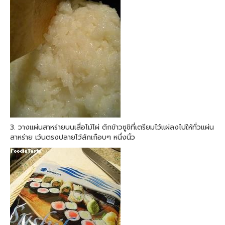
3. วางแผ่นสาหร่ายบนเสื่อไม้ไผ่ ตักข้าวซูชิที่เตรียมไว้แผ่ลงไปให้ทั่วแผ่น
สาหร่าย เว้นตรงปลายไว้สักเกือบๆ หนึ่งนิ้ว