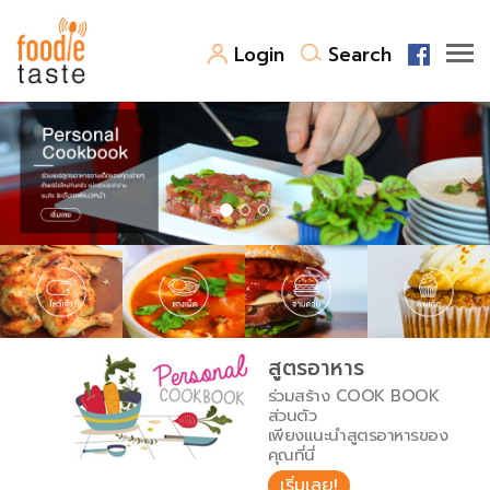
Login
Search
สูตรอาหาร
สูตรอาหารล่าสุด
พาไปชิม
Top Foodie
สารพันก้นครัว
เคล็ดลับน่ารู้
FoodPedia
เปรียบเทียบหน่วยการตวง
สูตรอาหาร
สร้าง Cookbook
ร่วมสร้าง COOK BOOK
เปรียบเทียบอุณหภูมิ
ส่วนตัว
เพียงแนะนำสูตรอาหารของ
เปรียบเทียบน้ำหนักวัตถุดิบ
คุณที่นี่
เริ่มเลย!