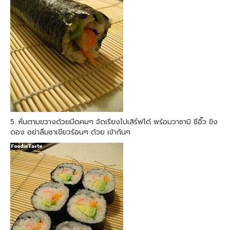
5. หั่นตามขวางด้วยมีดคมๆ จัดเรียงไปเสิร์ฟได้ พร้อมวาซาบิ ซีอิ๊ว ขิง
ดอง อย่าลืมชาเขียวร้อนๆ ด้วย เข้ากันๆ