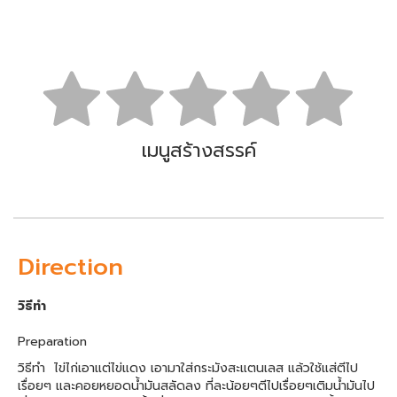
เมนูสร้างสรรค์
Direction
วิธีทำ
Preparation
วิธีทำ ไข่ไก่เอาแต่ไข่แดง เอามาใส่กระมังสะแตนเลส แล้วใช้แส่ตีไป
เรื่อยๆ และคอยหยอดน้ำมันสลัดลง ที่ละน้อยๆตีไปเรื่อยๆเติมน้ำมันไป