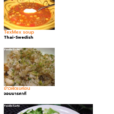
TexMex soup
Thai-Swedish
ข้าวผัดเบค่อน
จอมมารคากิ