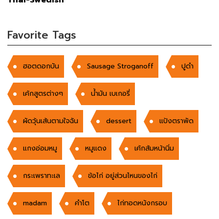
Thai-Swedish
Favorite Tags
ฮอตดอกบัน
Sausage Stroganoff
ปูดำ
เค้กสูตรต่างๆ
น้ำมัน เบเกอรี่
ผัดวุ้นเส้นตามใจฉัน
dessert
แป้งตราพัด
แกงอ่อมหมู
หมูแดง
เค้กส้มหน้านิ่ม
กระเพราทะเล
ข้อไก่ อยู่ส่วนไหนของไก่
madam
คำโต
ไก่ทอดหนังกรอบ