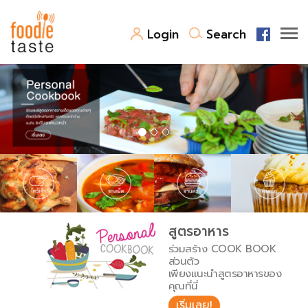
Login
Search
สูตรอาหาร
สูตรอาหารล่าสุด
พาไปชิม
Top Foodie
สารพันก้นครัว
เคล็ดลับน่ารู้
FoodPedia
เปรียบเทียบหน่วยการตวง
สูตรอาหาร
สร้าง Cookbook
ร่วมสร้าง COOK BOOK
เปรียบเทียบอุณหภูมิ
ส่วนตัว
เพียงแนะนำสูตรอาหารของ
เปรียบเทียบน้ำหนักวัตถุดิบ
คุณที่นี่
เริ่มเลย!