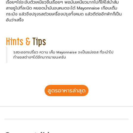
เรื่อยๆไข่จะจับตัวเหนียวขึ้นเรื่อยๆ พอมันเหนียวมากไปก็ให้ใส่น้ำส้ม
สายชูไปที่ละนิด หยอดน้ำมันจนหมดจะได้ Mayonnaise เกือบเต็ม
กระมัง แล้วจึงปรุงรสด้วยเครื่องปรุงทั้งหมด แล้วตีต่ออีกพักก็เป็น
อันว่าเสร็จ
รสจะออกเปรี้ยว หวาน เค็ม Mayonnaise จะเป็นแม่ฃอส ที่จะนำไป
ทำฃอสต่างๆได้อีกมากมายนะครับ
สูตรอาหารล่าสุด