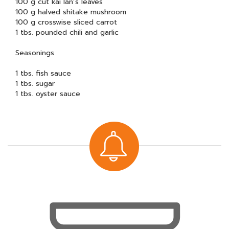
100 g cut kai lan’s leaves
100 g halved shitake mushroom
100 g crosswise sliced carrot
1 tbs. pounded chili and garlic
Seasonings
1 tbs. fish sauce
1 tbs. sugar
1 tbs. oyster sauce