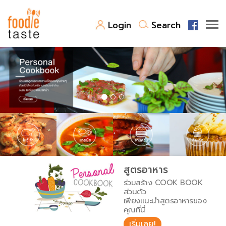
Login
Search
สูตรอาหาร
สูตรอาหารล่าสุด
พาไปชิม
Top Foodie
สารพันก้นครัว
เคล็ดลับน่ารู้
FoodPedia
เปรียบเทียบหน่วยการตวง
สูตรอาหาร
สร้าง Cookbook
ร่วมสร้าง COOK BOOK
เปรียบเทียบอุณหภูมิ
ส่วนตัว
เพียงแนะนำสูตรอาหารของ
เปรียบเทียบน้ำหนักวัตถุดิบ
คุณที่นี่
เริ่มเลย!