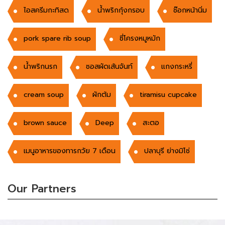
ไอสครีมกะทิสด
น้ำพริกกุ้งกรอบ
ช๊อกหน้านิ่ม
pork spare rib soup
ซี่โครงหมูหมัก
น้ำพริกนรก
ซอสผัดเส้นจันท์
แกงกระหรี่
cream soup
ผักต้ม
tiramisu cupcake
brown sauce
Deep
สะตอ
เมนูอาหารของทารกวัย 7 เดือน
ปลาบุรี ย่างมิโซ่
Our Partners