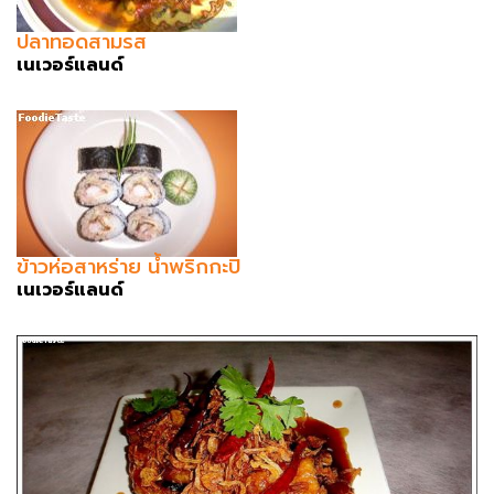
ปลาทอดสามรส
เนเวอร์แลนด์
ข้าวห่อสาหร่าย น้ำพริกกะปิ
เนเวอร์แลนด์