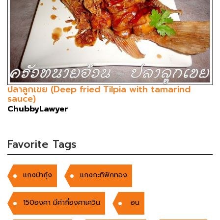
ปลาลูกเขย (Deep fried Tilpia with tamarind
sauce)
ChubbyLawyer
Favorite Tags
แกงป่ากุ้ง
แกงกะทิฟักทอง
150องศา มีค่ากี่องศาเควิน
อน