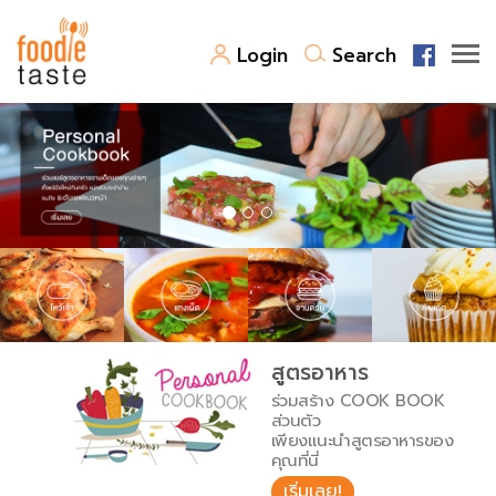
Login
Search
สูตรอาหาร
สูตรอาหารล่าสุด
พาไปชิม
Top Foodie
สารพันก้นครัว
เคล็ดลับน่ารู้
FoodPedia
เปรียบเทียบหน่วยการตวง
สูตรอาหาร
สร้าง Cookbook
ร่วมสร้าง COOK BOOK
เปรียบเทียบอุณหภูมิ
ส่วนตัว
เพียงแนะนำสูตรอาหารของ
เปรียบเทียบน้ำหนักวัตถุดิบ
คุณที่นี่
เริ่มเลย!