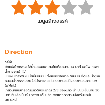
เมนูสร้างสรรค์
Direction
วิธีทำ
ตั้งหม้อไฟกลาง ใส่น้ำและผงชา ต้มให้เดือดนาน 10 นาที ปิดไฟ กรอง
น้ำชาออกพักไว้
แช่แผ่นเจลาตินในน้ำเย็นจนนิ่ม ตั้งหม้อไฟกลาง ใส่นมข้นจืดและน้ำตาล
คนจนน้ำตาลละลาย ใส่น้ำชาและแผ่นเจลาตินคนให้เจลาตินละลาย ปิด
ไฟพักไว้
เทส่วนผสมชาลงในแก้วใสประมาณ 2/3 ของแก้ว นำไปแช่เย็นนาน 30
นาที หั่นเค้กเป็นชิ้น วางจนเต็มแก้ว ตกแต่งด้วยวิปปิ้งครีมและใบ
สะระแหน่