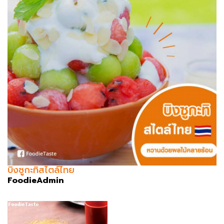
บิงซูกะทิ​สไตล์ไทย
FoodieAdmin