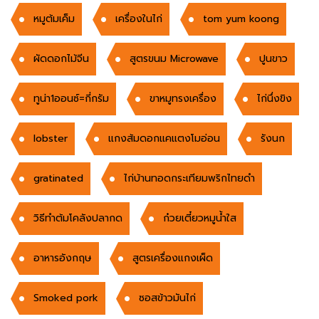
หมูต้มเค็ม
เครื่องในไก่
tom yum koong
ผัดดอกไม้จีน
สูตรขนม Microwave
ปูนขาว
ทูน่า1ออนซ์=กี่กรัม
ขาหมูทรงเครื่อง
ไก่นึ่งขิง
lobster
แกงส้มดอกแคแตงโมอ่อน
รังนก
gratinated
ไก่บ้านทอดกระเทียมพริกไทยดำ
วิธีทำต้มโคลังปลากด
ก๋วยเตี๋ยวหมูน้ำใส
อาหารอังกฤษ
สูตรเครื่องแกงเผ็ด
Smoked pork
ซอสข้าวมันไก่