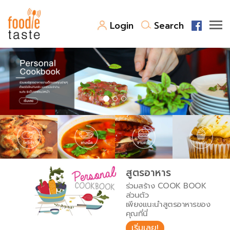
Login
Search
สูตรอาหาร
สูตรอาหารล่าสุด
พาไปชิม
Top Foodie
สารพันก้นครัว
เคล็ดลับน่ารู้
FoodPedia
เปรียบเทียบหน่วยการตวง
สูตรอาหาร
สร้าง Cookbook
ร่วมสร้าง COOK BOOK
เปรียบเทียบอุณหภูมิ
ส่วนตัว
เพียงแนะนำสูตรอาหารของ
เปรียบเทียบน้ำหนักวัตถุดิบ
คุณที่นี่
เริ่มเลย!