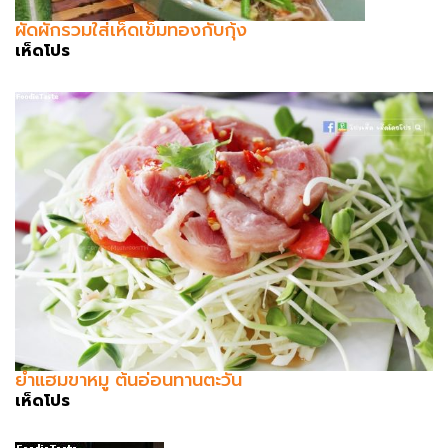
ผัดผักรวมใส่เห็ดเข็มทองกับกุ้ง
เห็ดโปร
ยำแฮมขาหมู ต้นอ่อนทานตะวัน
เห็ดโปร