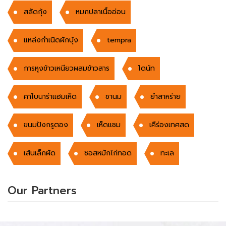
สลัดกุ้ง
หมกปลาเนื้ออ่อน
แหล่งกำเนิดผักบุ้ง
tempra
การหุงข้าวเหนียวผสมข้าวสาร
โดนัท
คาโบนาร่าแฮมเห็ด
ชานม
ยำสาหร่าย
ขนมปังกรูตอง
เห็ดแชม
เคืร่องเทศสด
เส้นเล็กผัด
ซอสหมักไก่ทอด
ทะเล
Our Partners