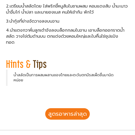
2.เตรียมน้ำสลัดโดย ใส่พริกขี้หนูสับในชามผสม หอมแดงสับ น้ำมะนาว
น้ำจิ้มไก่ น้ำปลา และมายองเนส คนให้เข้ากัน พักไว้
3.นำกุ้งที่ย่างจัดวางลงบนจาน
4.นำแตงกวาหั่นลูกเต๋าจังลงบล็อกกลมในจาน เอาบล็อกออกราดน้ำ
สลัด วางไข่ต้มด้านบน ตกแต่งด้วยหอมใหญ่และใบคื่นใช่ชุปแป้ง
ทอด
น้ำสลัดเป็นการผสมผสานของไทยและตะวันตกมีรสเผ็ดขึ้นมานิด
หน่อย
สูตรอาหารล่าสุด