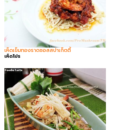
เห็ดเข็มทองราดซอสสปาเก็ตตี้
เห็ดโปร