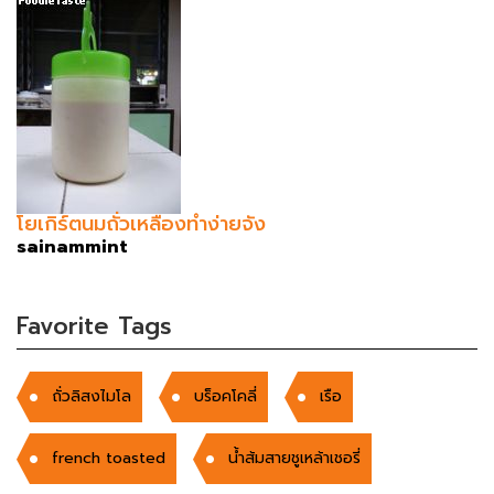
โยเกิร์ตนมถั่วเหลืองทำง่ายจัง
sainammint
Favorite Tags
ถั่วลิสงไมโล
บร็อคโคลี่
เรือ
french toasted
น้ำส้มสายชูเหล้าเชอรี่