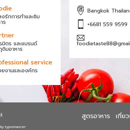
odie
Bangkok Thaila
หลงรักการทำและชิม
หาร
+6681 559 9599
rtner
ธมิตร และแบรนด์
foodietaste88@gmai
ถุดิบอาหาร
ofessional service
วยงานและองค์กร
สูตรอาหาร
เกี่
d.
 by typomancer