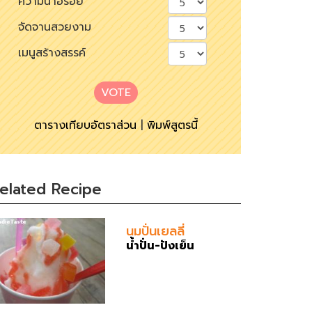
ความน่าอร่อย
จัดจานสวยงาม
เมนูสร้างสรรค์
VOTE
ตารางเทียบอัตราส่วน
|
พิมพ์สูตรนี้
elated Recipe
นมปั่นเยลลี่
น้ำปั่น-ปังเย็น