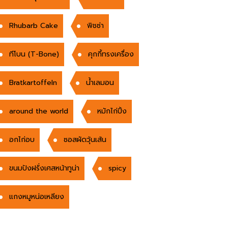
Rhubarb Cake
พิชซ่า
ทีโบน (T-Bone)
คุกกี้ทรงเครื่อง
Bratkartoffeln
น้ำเลมอน
around the world
หมักไก่ปิ้ง
อกไก่อบ
ซอสผัดวุ้นเส้น
ขนมปังฝรั่งเศสหน้าทูน่า
spicy
แกงหมูหน่อเหลียง