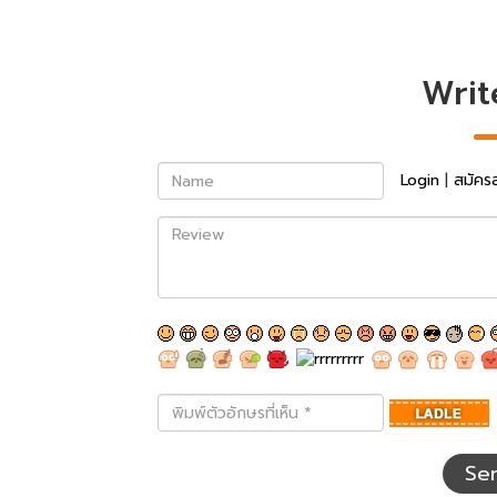
Writ
Name
Login
|
สมัคร
Review
พิมพ์
ตัว
อักษร
ที่
Se
เห็น