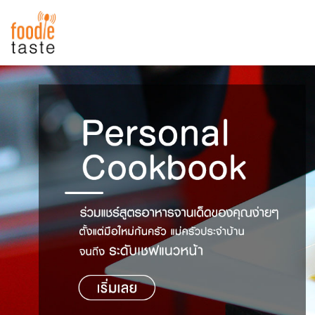
สูตรอาหาร
สูตรอาหารล่าสุด
พาไปชิม
Top Foodie
สารพันก้นครัว
เคล็ดลับน่ารู้
FoodPedia
เปรียบเทียบหน่วยการตวง
สร้าง Cookbook
เปรียบเทียบอุณหภูมิ
เปรียบเทียบน้ำหนักวัตถุดิบ