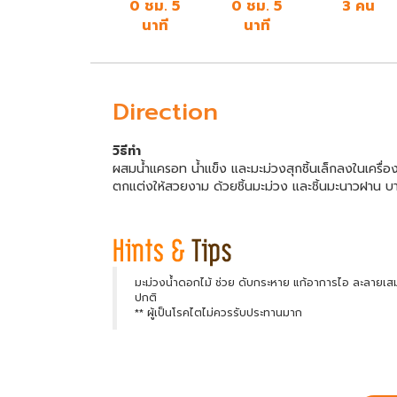
0 ชม. 5
0 ชม. 5
3 คน
นาที
นาที
Direction
วิธีทำ
ผสมน้ำแครอท น้ำแข็ง และมะม่วงสุกชิ้นเล็กลงในเครื่องป
ตกแต่งให้สวยงาม ด้วยชิ้นมะม่วง และชิ้นมะนาวฝาน บ
มะม่วงน้ำดอกไม้ ช่วย ดับกระหาย แก้อาการไอ ละลายเสมห
ปกติ
** ผู้เป็นโรคไตไม่ควรรับประทานมาก