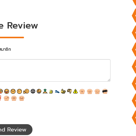
e Review
สมาชิก
nd Review