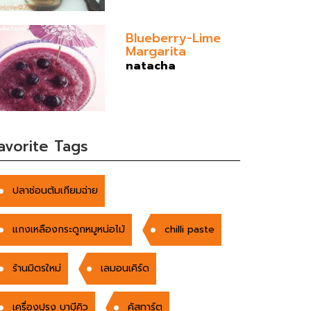
Blueberry-Lime
Margarita
natacha
avorite Tags
ปลาช่อนต้มเกียมฉ่าย
แกงเหลืองกระดูกหมูหน่อไม้
chilli paste
ร้านมิตรใหม่
เลมอนเคิร์ด
เครื่องปรุง บาบีคิว
คัสทาร์ต