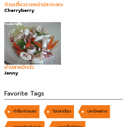
ก๋วยเตี๋ยวราดหน้าปลากะพง
Cherryberry
ยำปลาหมึกนัว
Jenny
Favorite Tags
ทำช็อกโกแลต
ไข่ปลาเรียว
ปลาไหลย่าง