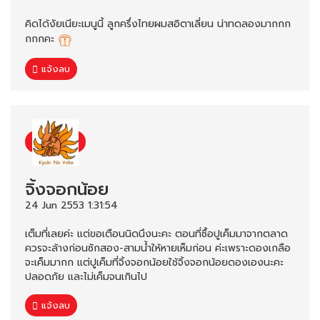
คิดได้งัยเนียะเมนูนี้ ลูกครึ่งไทยผมสอิตาเลี่ยน น่าทดลองมากกก
กกกคะ
แจ้งลบ
จิ้งจอกน้อย
24 Jun 2553 1:31:54
เต็มที่เลยค่ะ แต่ขอเตือนนิดนึงนะคะ ตอนที่ซื้อปูเค็มมาจากตลาด
ควรจะล้างก่อนซักสอง-สามน้ำให้หายเห็มก่อน ค่ะเพราะดองเกลือ
จะเค็มมากก แต่ปูเค็มที่จิ้งจอกน้อยใช้จิ้งจอกน้อยดองเองนะคะ
ปลอดภัย และไม่เค็มจนเกินไป
แจ้งลบ