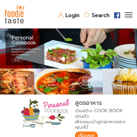
Login
Search
สูตรอาหาร
สูตรอาหารล่าสุด
พาไปชิม
Top Foodie
สารพันก้นครัว
เคล็ดลับน่ารู้
FoodPedia
เปรียบเทียบหน่วยการตวง
สูตรอาหาร
สร้าง Cookbook
ร่วมสร้าง COOK BOOK
เปรียบเทียบอุณหภูมิ
ส่วนตัว
เพียงแนะนำสูตรอาหารของ
เปรียบเทียบน้ำหนักวัตถุดิบ
คุณที่นี่
เริ่มเลย!