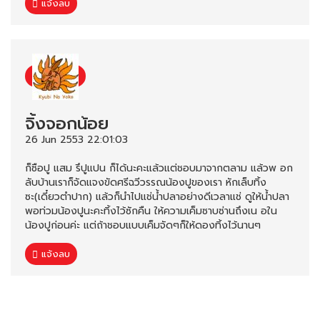
แจ้งลบ
จิ้งจอกน้อย
26 Jun 2553 22:01:03
ก็ซือปู แสม รึปูแปน ก็ได้นะคะแล้วแต่ชอบมาจากตลาม แล้วพ อก
ลับบ้านเราก็จัดแจงขัดศรีฉวีวรรณน้องปูของเรา หักเล็บทิ้ง
ซะ(เดี๋ยวตำปาก) แล้วก็นำไปแช่น้ำปลาอย่างดีเวลาแช่ ดูให้น้ำปลา
พอท่วมน้องปูนะคะทิ้งไว้ซักคืน ให้ความเค็มซาบซ่านถึงเน อใน
น้องปูก่อนค่ะ แต่ถ้าชอบแบบเค็มจัดๆก็ให้ดองทิ้งไว้นานๆ
แจ้งลบ