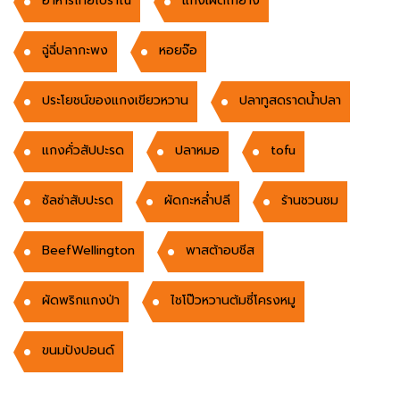
อาหารไทยโบราณ
แกงเผ็ดไก่ย่าง
ฉู่ฉี่ปลากะพง
หอยจ๊อ
ประโยชน์ของแกงเขียวหวาน
ปลาทูสดราดน้ำปลา
แกงคั่วสัปปะรด
ปลาหมอ
tofu
ซัลซ่าสับปะรด
ผัดกะหล่ำปลี
ร้านชวนชม
BeefWellington
พาสต้าอบชีส
ผัดพริกแกงป่า
ไชโป๊วหวานต้มซี่โครงหมู
ขนมปังปอนด์