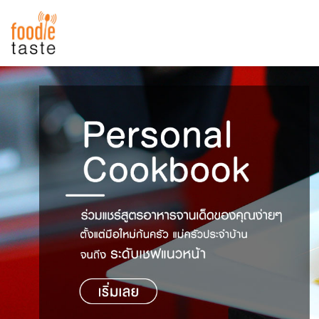
สูตรอาหาร
สูตรอาหารล่าสุด
พาไปชิม
Top Foodie
สารพันก้นครัว
เคล็ดลับน่ารู้
FoodPedia
เปรียบเทียบหน่วยการตวง
สร้าง Cookbook
เปรียบเทียบอุณหภูมิ
เปรียบเทียบน้ำหนักวัตถุดิบ