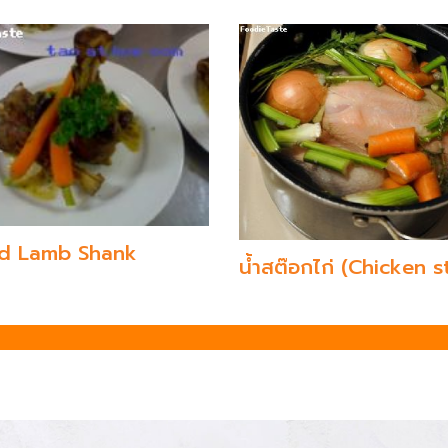
d Lamb Shank
น้ำสต๊อกไก่ (Chicken s