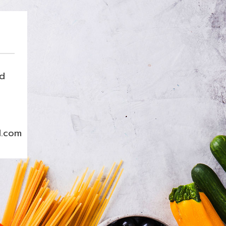
nd
l.com