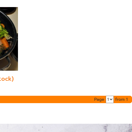
tock)
Page
from 1