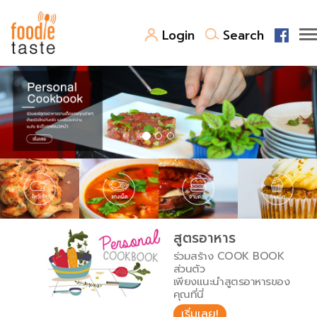
Login
Search
สูตรอาหาร
สูตรอาหารล่าสุด
พาไปชิม
Top Foodie
สารพันก้นครัว
เคล็ดลับน่ารู้
FoodPedia
เปรียบเทียบหน่วยการตวง
สูตรอาหาร
สร้าง Cookbook
ร่วมสร้าง COOK BOOK
เปรียบเทียบอุณหภูมิ
ส่วนตัว
เพียงแนะนำสูตรอาหารของ
เปรียบเทียบน้ำหนักวัตถุดิบ
คุณที่นี่
เริ่มเลย!