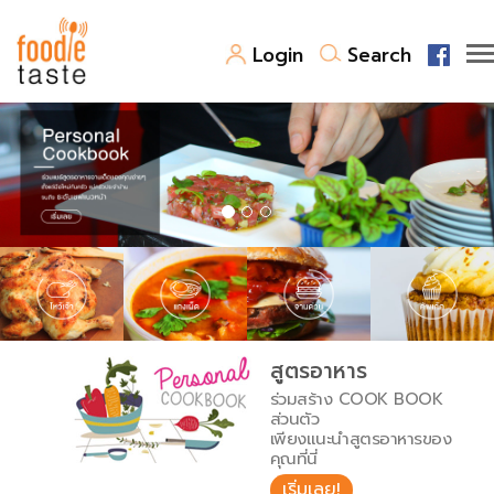
Login
Search
สูตรอาหาร
สูตรอาหารล่าสุด
พาไปชิม
Top Foodie
สารพันก้นครัว
เคล็ดลับน่ารู้
FoodPedia
เปรียบเทียบหน่วยการตวง
สูตรอาหาร
สร้าง Cookbook
ร่วมสร้าง COOK BOOK
เปรียบเทียบอุณหภูมิ
ส่วนตัว
เพียงแนะนำสูตรอาหารของ
เปรียบเทียบน้ำหนักวัตถุดิบ
คุณที่นี่
เริ่มเลย!