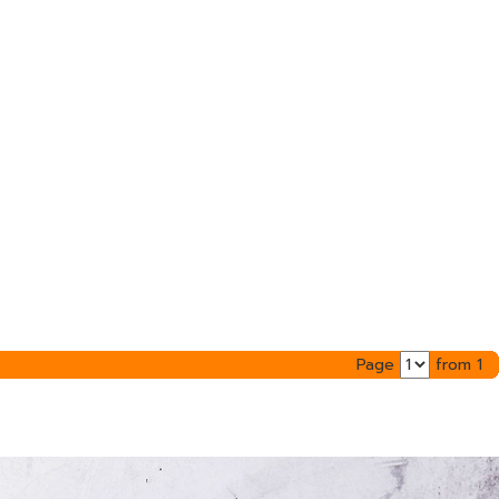
Page
from 1