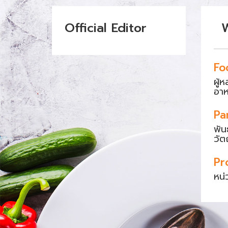
Official Editor
Fo
ผู้
อา
Pa
พัน
วัต
Pr
หน่