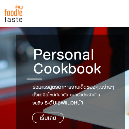
สูตรอาหาร
สูตรอาหารล่าสุด
พาไปชิม
Top Foodie
สารพันก้นครัว
เคล็ดลับน่ารู้
FoodPedia
เปรียบเทียบหน่วยการตวง
สร้าง Cookbook
เปรียบเทียบอุณหภูมิ
เปรียบเทียบน้ำหนักวัตถุดิบ