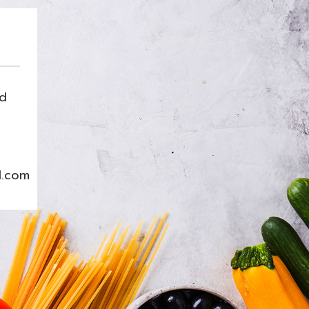
nd
l.com