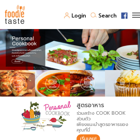
Login
Search
สูตรอาหาร
สูตรอาหารล่าสุด
พาไปชิม
Top Foodie
สารพันก้นครัว
เคล็ดลับน่ารู้
FoodPedia
เปรียบเทียบหน่วยการตวง
สูตรอาหาร
สร้าง Cookbook
ร่วมสร้าง COOK BOOK
เปรียบเทียบอุณหภูมิ
ส่วนตัว
เพียงแนะนำสูตรอาหารของ
เปรียบเทียบน้ำหนักวัตถุดิบ
คุณที่นี่
เริ่มเลย!