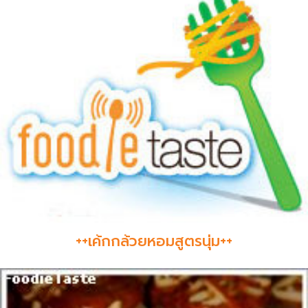
++เค้กกล้วยหอมสูตรนุ่ม++