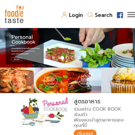
Login
Search
สูตรอาหาร
สูตรอาหารล่าสุด
พาไปชิม
Top Foodie
สารพันก้นครัว
เคล็ดลับน่ารู้
FoodPedia
เปรียบเทียบหน่วยการตวง
สูตรอาหาร
สร้าง Cookbook
ร่วมสร้าง COOK BOOK
เปรียบเทียบอุณหภูมิ
ส่วนตัว
เพียงแนะนำสูตรอาหารของ
เปรียบเทียบน้ำหนักวัตถุดิบ
คุณที่นี่
เริ่มเลย!