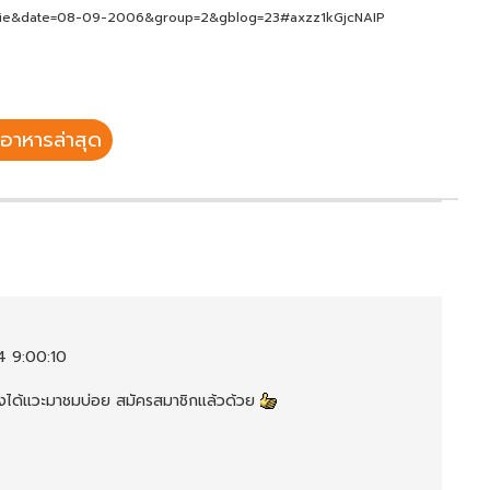
ebie&date=08-09-2006&group=2&gblog=23#axzz1kGjcNAIP
อาหารล่าสุด
4 9:00:10
คงได้แวะมาชมบ่อย สมัครสมาชิกแล้วด้วย