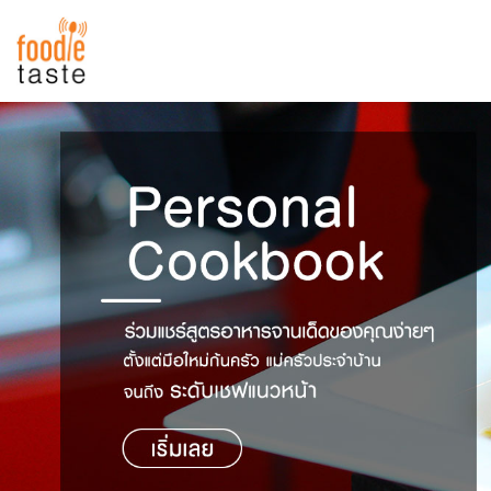
สูตรอาหาร
สูตรอาหารล่าสุด
พาไปชิม
Top Foodie
สารพันก้นครัว
เคล็ดลับน่ารู้
FoodPedia
เปรียบเทียบหน่วยการตวง
สร้าง Cookbook
เปรียบเทียบอุณหภูมิ
เปรียบเทียบน้ำหนักวัตถุดิบ