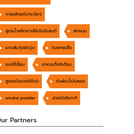
การผลิตแห้วกระป๋อง
สูตรน้ำสลัดเทาส์ซันไอร์แลนด์
ผักแนม
แกงส้มกุ้งผักบุ้ง
โรลลายเสือ
เชอร์รี่เชื่อม
อาหารเด็ก8เดือน
สูตรแป้งเตอร์ตีญ่า
ตับผัดน้ำมันหอย
smoke powder
สายบัวต้มกะทิ
ur Partners