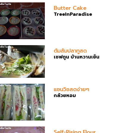
Butter Cake
TreeInParadise
ต้มส้มปลาทูสด
เชฟตูน บ้านหวานเย็น
แซนวิชสดง่ายๆ
กล้วยหอม
Self-Rising Flour