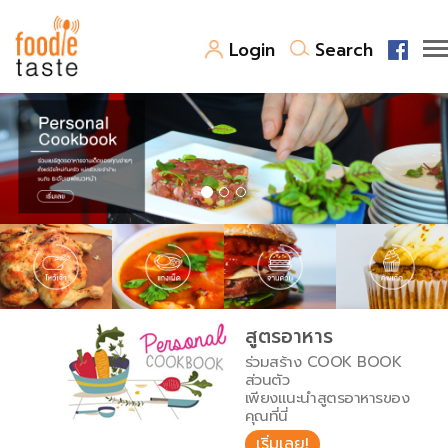
Login
Search
สูตรอาหาร
สูตรอาหารล่าสุด
พาไปชิม
Top Foodie
สารพันก้นครัว
เคล็ดลับน่ารู้
FoodPedia
เปรียบเทียบหน่วยการตวง
สูตรอาหาร
สร้าง Cookbook
ร่วมสร้าง COOK BOOK
เปรียบเทียบอุณหภูมิ
ส่วนตัว
เพียงแนะนำสูตรอาหารของ
เปรียบเทียบน้ำหนักวัตถุดิบ
คุณที่นี่
เริ่มเลย!