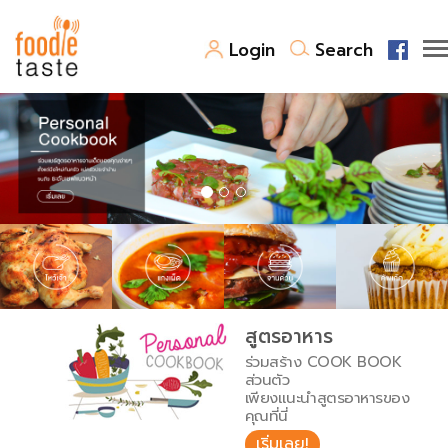
Login
Search
สูตรอาหาร
สูตรอาหารล่าสุด
พาไปชิม
Top Foodie
สารพันก้นครัว
เคล็ดลับน่ารู้
FoodPedia
เปรียบเทียบหน่วยการตวง
สูตรอาหาร
สร้าง Cookbook
ร่วมสร้าง COOK BOOK
เปรียบเทียบอุณหภูมิ
ส่วนตัว
เพียงแนะนำสูตรอาหารของ
เปรียบเทียบน้ำหนักวัตถุดิบ
คุณที่นี่
เริ่มเลย!