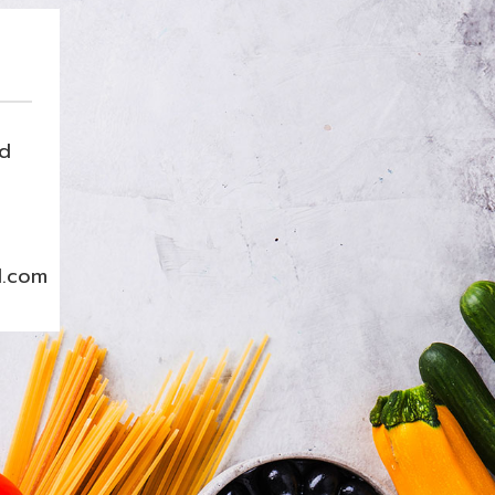
nd
l.com