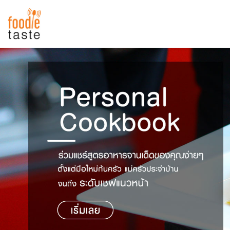
สูตรอาหาร
สูตรอาหารล่าสุด
พาไปชิม
Top Foodie
สารพันก้นครัว
เคล็ดลับน่ารู้
FoodPedia
เปรียบเทียบหน่วยการตวง
สร้าง Cookbook
เปรียบเทียบอุณหภูมิ
เปรียบเทียบน้ำหนักวัตถุดิบ