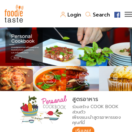
Login
Search
สูตรอาหาร
สูตรอาหารล่าสุด
พาไปชิม
Top Foodie
สารพันก้นครัว
เคล็ดลับน่ารู้
FoodPedia
เปรียบเทียบหน่วยการตวง
สูตรอาหาร
สร้าง Cookbook
ร่วมสร้าง COOK BOOK
เปรียบเทียบอุณหภูมิ
ส่วนตัว
เพียงแนะนำสูตรอาหารของ
เปรียบเทียบน้ำหนักวัตถุดิบ
คุณที่นี่
เริ่มเลย!