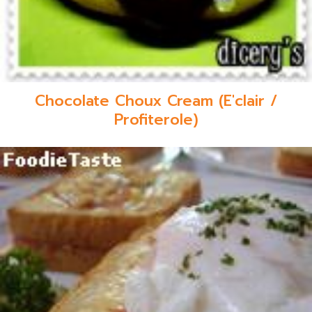
Chocolate Choux Cream (E'clair /
Profiterole)