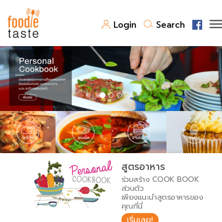
Login
Search
สูตรอาหาร
สูตรอาหารล่าสุด
พาไปชิม
Top Foodie
สารพันก้นครัว
เคล็ดลับน่ารู้
FoodPedia
เปรียบเทียบหน่วยการตวง
สูตรอาหาร
สร้าง Cookbook
ร่วมสร้าง COOK BOOK
เปรียบเทียบอุณหภูมิ
ส่วนตัว
เพียงแนะนำสูตรอาหารของ
เปรียบเทียบน้ำหนักวัตถุดิบ
คุณที่นี่
เริ่มเลย!