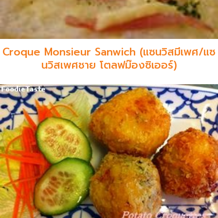
Croque Monsieur Sanwich (แซนวิสมีเพศ/แซ
นวิสเพศชาย โตลฟม๊องซิเออร์)