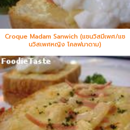
Croque Madam Sanwich (แซนวิสมีเพศ/แซ
นวิสเพศหญิง โคลฟมาดาม)