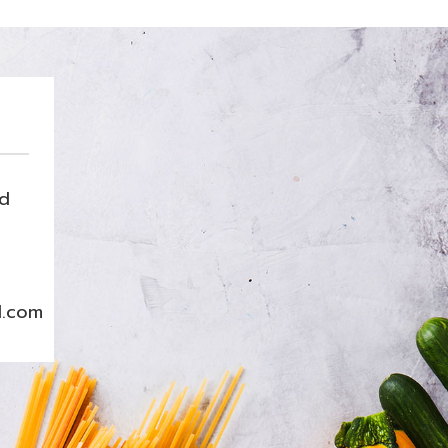
nd
l.com