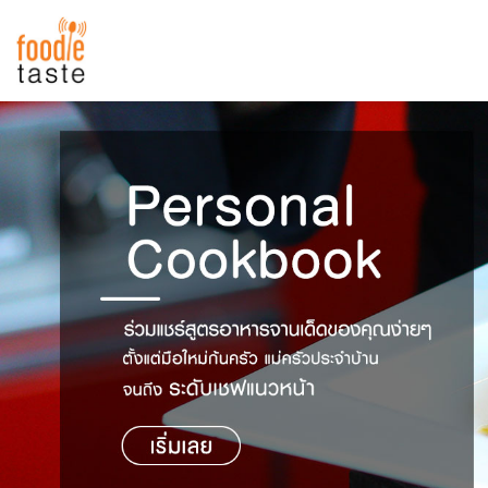
สูตรอาหาร
สูตรอาหารล่าสุด
พาไปชิม
Top Foodie
สารพันก้นครัว
เคล็ดลับน่ารู้
FoodPedia
เปรียบเทียบหน่วยการตวง
สร้าง Cookbook
เปรียบเทียบอุณหภูมิ
เปรียบเทียบน้ำหนักวัตถุดิบ