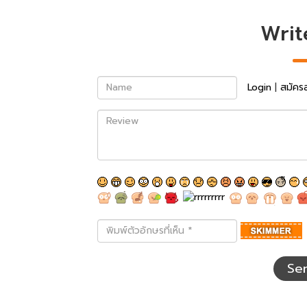
Writ
Name
Login
|
สมัคร
Review
พิมพ์
ตัว
อักษร
ที่
Se
เห็น