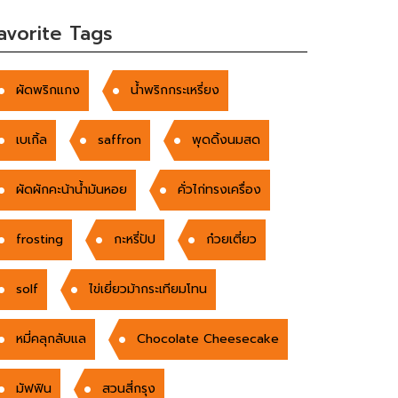
avorite Tags
ผัดพริกแกง
น้ำพริกกระเหรี่ยง
เบเกิ้ล
saffron
พุดดิ้งนมสด
ผัดผักคะน้าน้ำมันหอย
คั่วไก่ทรงเครื่อง
frosting
กะหรี่ปัป
ก๋วยเตี่ยว
solf
ไข่เยี่ยวม้ากระเทียมโทน
หมี่คลุกลับแล
Chocolate Cheesecake
มัฟฟิน
สวนสี่กรุง