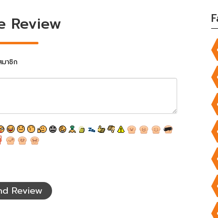
F
e Review
สมาชิก
nd Review