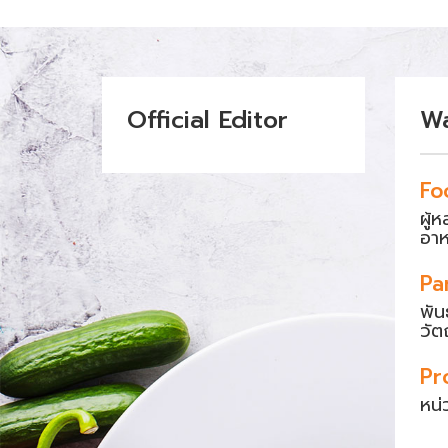
Official Editor
W
Fo
ผู้
อา
Pa
พัน
วัต
Pr
หน่