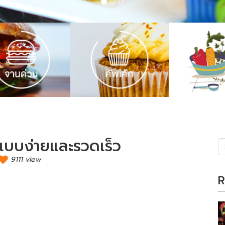
แบบง่ายและรวดเร็ว
9111 view
(s
R