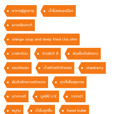
อาหารผู้สูงอายุ
น้ำจิ้มแหนมเนือง
แกงเลียงกะทิ
orange soup and deep fried cha ohm
มาสคาโปน
ข้าวผัด5 สี
ผัดเผ็ดถั่วฝักยาว
แซนวิชแฮม
น้ำพริกพริกไทยสด
stawberry
ผัดถั่วฟักยาวพริกแกง
คุกกี้เพื่อสุขภาพ
แกงกะหรี
มูสลีย์ บาร์
ราดทน้า
หมูทุบ
น้ำจิ้มลูกชิ้น
Kanel bullar