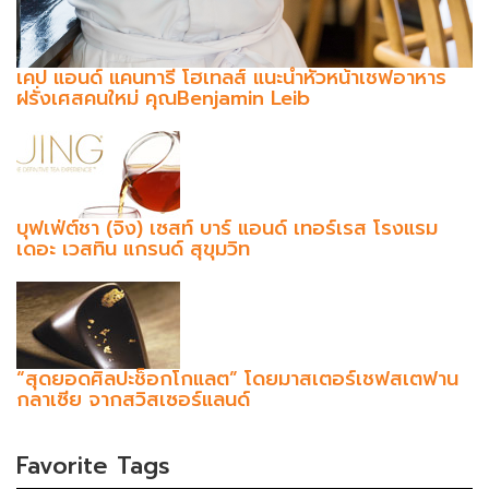
เคป แอนด์ แคนทารี โฮเทลส์ แนะนำหัวหน้าเชฟอาหาร
ฝรั่งเศสคนใหม่ คุณBenjamin Leib
บุฟเฟ่ต์ชา (จิง) เซสท์ บาร์ แอนด์ เทอร์เรส โรงแรม
เดอะ เวสทิน แกรนด์ สุขุมวิท
“สุดยอดศิลปะช็อกโกแลต” โดยมาสเตอร์เชฟสเตฟาน
กลาเซีย จากสวิสเซอร์แลนด์
Favorite Tags