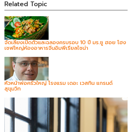
Related Topic
จัดเลี้ยงเปิดตัวและฉลองครบรอบ 10 ปี มร.ชู ฮอย โฮง
เชฟใหญ่ห้องอาหารจีนอิมพีเรียลไชน่า
หัวหน้าพ่อครัวใหญ่ โรงแรม เดอะ เวสทิน แกรนด์
สุขุมวิท