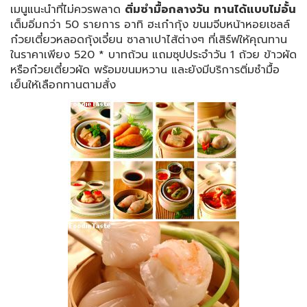
เมนูแนะนำที่ไม่ควรพลาด
ติ่มซำมื้อกลางวัน
ทานได้แบบไม่อั้น
เต็มอิ่มกว่า
50 รายการ อาทิ
ฮะเก๋ากุ้ง
ขนมจีบหน้าหอยเชลล์
ก๋วยเตี๋ยวหลอดกุ้งเจี๋ยน ซาลาเปาไส้ต่างๆ ที่เสิร์ฟให้คุณทาน
ในราคาเพียง 520
* บาทถ้วน แถมซุปประจำวัน 1 ถ้วย ข้าวผัด
หรือก๋วยเตี๋ยวผัด พร้อมขนมหวาน
และยังมีบริการติ่มซำมื้อ
เย็นให้เลือกทานตามสั่ง