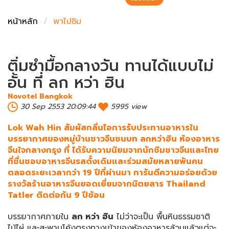
ชั่งตวงเนย
หน้าหลัก
พาไปชิม
ติ่มซำมื้อกลางวัน ทานได้แบบไม่
อั้น ที่ ลก หว่า ฮิน
Novotel Bangkok
30 Sep 2553 20:09:44
5995 view
Lok Wah Hin สัมผัสกลิ่นไอการรับประทานอาหารใน
บรรยากาศของหมู่บ้านชาวจีนชนบท ลกหว่าฮิน ห้องอาหาร
จีนใจกลางกรุง ที่ ได้รับความนิยมจากนักชิมชาวจีนและไทย
ที่ชื่นชอบอาหารจีนรสดั้งเดิมและร่วมสมัยหลายพันคน
ตลอดระยะเวลากว่า 19 ปีที่ผ่านมา การันตีความอร่อยด้วย
รางวัลร้านอาหารจีนยอดเยี่ยมจากนิตยสาร Thailand
Tatler ติดต่อกัน 9 ปีซ้อน
บรรยากาศภายใน
ลก หว่า ฮิน
ไม่ว่าจะเป็น พื้นหินธรรมชาติ
ไม้ไผ่ และสะพานโค้งตรงทางเข้าของห้องอาหารล้วนแล้วแต่จะ