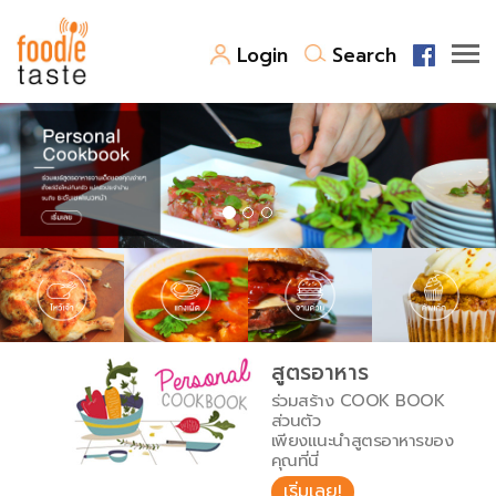
Login
Search
สูตรอาหาร
สูตรอาหารล่าสุด
พาไปชิม
Top Foodie
สารพันก้นครัว
เคล็ดลับน่ารู้
FoodPedia
เปรียบเทียบหน่วยการตวง
สูตรอาหาร
สร้าง Cookbook
ร่วมสร้าง COOK BOOK
เปรียบเทียบอุณหภูมิ
ส่วนตัว
เพียงแนะนำสูตรอาหารของ
เปรียบเทียบน้ำหนักวัตถุดิบ
คุณที่นี่
เริ่มเลย!