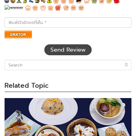
พิมพ์
ตัว
อักษร
ที่
เห็น
Send Review
(success)
Related Topic