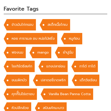
Favorite Tags
ข้าวมันไก่กรอบ
สเต็กเนื้อโกเบ
หอย คาราเมล อบ หน่อไม้ฝรั่ง
หมูก้อน
ฟองนม
mango
ยำปูนิ่ม
โยเกิร์ตชีสเค้ก
แกงปลาช่อน
กาโด้ กาโด้
ขนมฝักบัว
ปลาดอรี่ราดพริก
เด็กวัยเรียน
คุกกีี้ไม่ใช่เตาอบ
Vanilla Bean Panna Cotta
หัวปลีกล้วย
สปันเค้กมะนาว