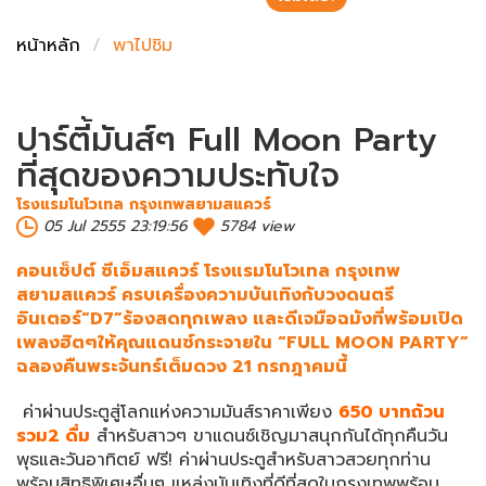
ชั่งตวงเนย
หน้าหลัก
พาไปชิม
ปาร์ตี้มันส์ๆ Full Moon Party
ที่สุดของความประทับใจ
โรงแรมโนโวเทล กรุงเทพสยามสแควร์
05 Jul 2555 23:19:56
5784 view
คอนเซ็ปต์ ซีเอ็มสแควร์ โรงแรมโนโวเทล กรุงเทพ
สยามสแควร์ ครบเครื่องความบันเทิงกับวงดนตรี
อินเตอร์“D7”ร้องสดทุกเพลง และดีเจมือฉมังที่พร้อมเปิด
เพลงฮิตๆให้คุณแดนซ์กระจายใน “FULL MOON PARTY”
ฉลองคืนพระจันทร์เต็มดวง 21 กรกฎาคมนี้
ค่าผ่านประตูสู่โลกแห่งความมันส์ราคาเพียง
650 บาทถ้วน
รวม2 ดื่ม
สำหรับสาวๆ ขาแดนซ์เชิญมาสนุกกันได้ทุกคืนวัน
พุธและวันอาทิตย์ ฟรี! ค่าผ่านประตูสำหรับสาวสวยทุกท่าน
พร้อมสิทธิพิเศษอื่นๆ แหล่งบันเทิงที่ดีที่สุดในกรุงเทพพร้อม