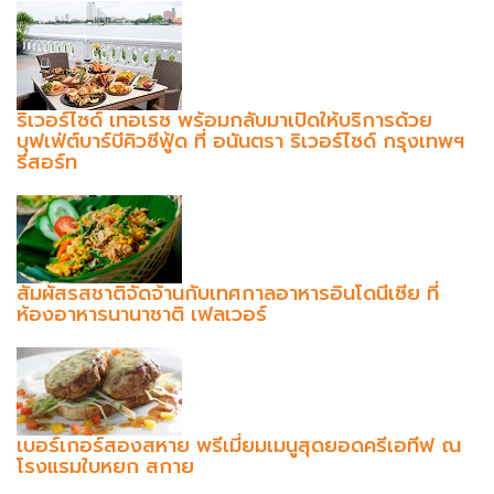
ริเวอร์ไซด์ เทอเรซ พร้อมกลับมาเปิดให้บริการด้วย
บุฟเฟ่ต์บาร์บีคิวซีฟู้ด ที่ อนันตรา ริเวอร์ไซด์ กรุงเทพฯ
รีสอร์ท
สัมผัสรสชาติจัดจ้านกับเทศกาลอาหารอินโดนีเซีย ที่
ห้องอาหารนานาชาติ เฟลเวอร์
เบอร์เกอร์สองสหาย พรีเมี่ยมเมนูสุดยอดครีเอทีฟ ณ
โรงแรมใบหยก สกาย