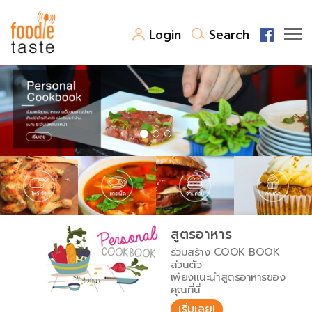
Login
Search
สูตรอาหาร
สูตรอาหารล่าสุด
พาไปชิม
Top Foodie
สารพันก้นครัว
เคล็ดลับน่ารู้
FoodPedia
เปรียบเทียบหน่วยการตวง
สูตรอาหาร
สร้าง Cookbook
ร่วมสร้าง COOK BOOK
เปรียบเทียบอุณหภูมิ
ส่วนตัว
เพียงแนะนำสูตรอาหารของ
เปรียบเทียบน้ำหนักวัตถุดิบ
คุณที่นี่
เริ่มเลย!