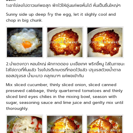
1.เอาไข่ลงไปดาวแค่พอสุก พักไว้ให้อุ่นแค่พอหั่นได้ หั่นเป็นชิ้นใหญ่ๆ
Sunny side up deep fry the egg, let it slighly cool and
chop in big chunk.
2.นำแตงกวา หอมใหญ่ ผักกาดดอง มะเขือเทศ พริกขี้หนู ใส่ในภาชนะ
ใส่ไข่ดาวที่หั่นแล้ว โรยโปรตีเกษตรที่ทอดไว้แล้ว ปรุงรสด้วยน้ำตาล
ซอสปรุงรส น้ำมะนาว คลุกเบาๆ แค่พอเข้ากัน
Mix sliced cucumber, thinly sliced onion, sliced canned
preseved cabbage, thinly quarterred tomatoes and thinly
sliced bird eyes chilies in the mixing bowl, season with
sugar, seasoning sauce and lime juice and genlty mix until
thoroughly.