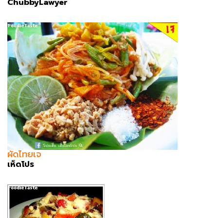
ChubbyLawyer
ผัดไทยเจ
เห็ดโปร