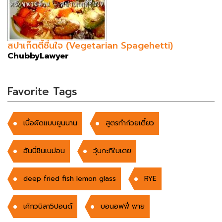
สปาเก็ตตี้ชื่นใจ (Vegetarian Spagehetti)
ChubbyLawyer
Favorite Tags
เนื้อผัดแบบยูนนาน
สูตรทำก๋วยเตี๋ยว
ฮันนี่ชินเนม่อน
วุ้นกะทิใบเตย
deep fried fish lemon glass
RYE
เค้กวนิลา5ปอนด์
บอนอฟฟี่ พาย