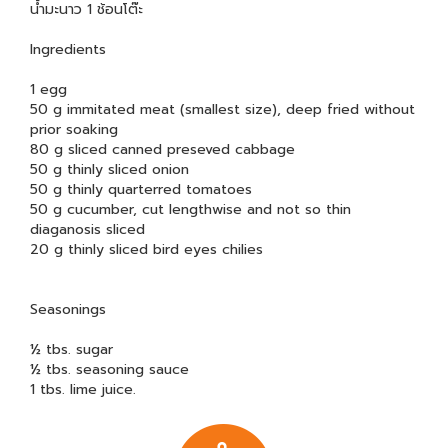
น้ำมะนาว 1 ช้อนโต๊ะ
Ingredients
1 egg
50 g immitated meat (smallest size), deep fried without
prior soaking
80 g sliced canned preseved cabbage
50 g thinly sliced onion
50 g thinly quarterred tomatoes
50 g cucumber, cut lengthwise and not so thin
diaganosis sliced
20 g thinly sliced bird eyes chilies
Seasonings
½ tbs. sugar
½ tbs. seasoning sauce
1 tbs. lime juice.