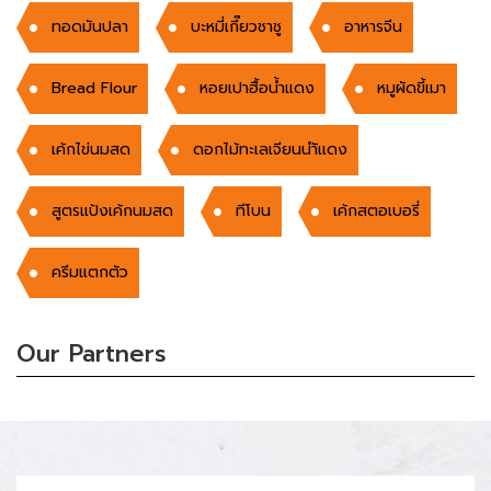
ทอดมันปลา
บะหมี่เกี๊ยวชาชู
อาหารจีน
Bread Flour
หอยเปาฮื้อน้ำแดง
หมูผัดขี้เมา
เค้กไข่นมสด
ดอกไม้ทะเลเจียนนำัแดง
สูตรแป้งเค้กนมสด
ทีโบน
เค้กสตอเบอรี่
ครีมแตกตัว
Our Partners