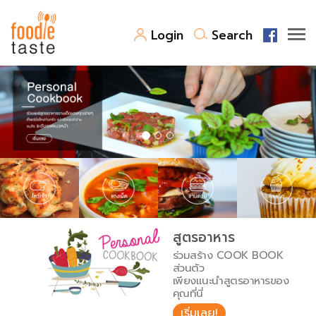
Login
Search
สูตรอาหาร
สูตรอาหารล่าสุด
พาไปชิม
Top Foodie
สารพันก้นครัว
เคล็ดลับน่ารู้
FoodPedia
เปรียบเทียบหน่วยการตวง
สูตรอาหาร
สร้าง Cookbook
ร่วมสร้าง COOK BOOK
เปรียบเทียบอุณหภูมิ
ส่วนตัว
เพียงแนะนำสูตรอาหารของ
เปรียบเทียบน้ำหนักวัตถุดิบ
คุณที่นี่
เริ่มเลย!