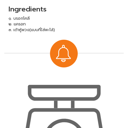
Ingredients
๑. บรอกโคลี
๒. แครอท
๓. เต้าหู้พวง(แบบที่ใส่พะโล้)