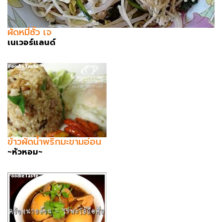
ผัดหมี่ซั้ว เจ
เนเวอร์แลนด์
ข้าวผัดน้ำพริกมะขามอ่อน
~หัวหอม~