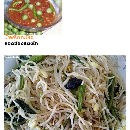
น้ำพริกกะปิเจ
ลอดช่องแตงไท