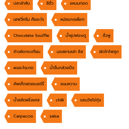
ปลาล้าสับ
ซีอิ๋ว
แหนมทอด
เฮฟวี่ครีม คืออะไร
หม้อแกงเผือก
Chocolate Souffle
น้ำซุปฟองดู
ถั่วพู
ข้าวผัดกระเทียม
มอสซาเลล่า ชีส
ผัดไทไฟลุก
ผงอะโรมาต
น้ำจิ้มกล้วยปิ้ง
คัพเค็กสตอเบอร์รี่
ขนมหวาน
น้ำสลัดฝรั่งเศส
chilli
แซนวิชไข่กุ้ง
Carpaccio
salsa