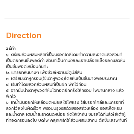
Direction
วิธีทำ
๑. ตรียมส่วนผสมหลักที่เป็นบรอกโคลีโดยทำความสะอาดแล้วส่วนที่
เป็นดอกหั่นชิ้นพอดีคำ ส่วนที่เป็นก้านให้เละเอาเปลือกแข็งออกแล้วหั่น
เป็นชิ้นพอดีเหมือนกันค่ะ
๒. แครอทหั่นบางๆ เพื่อช่วยให้จานนี้ดูมีสีสัน
๓. เตรียมเต้าหู้กรอบ(ใช้เต้าหู้พวง)โดยหั่นเป็นชิ้นบางพอประมาณ
๔. เริ่มทำโดยลวกส่วนผสมที่เป็นผัก พักไว้ก่อน
๕. จากนั้นนำเต้าหู้พวงที่หั่นไว้ทอดอีกครั้งให้กรอบ ไฟปานกลาง แล้ว
พักไว้
๖. เทน้ำมันออกให้เหลือนิดหน่อย ใช้ไฟแรง ใส่บรอกโคลีและแครอทที่
ลวกไว้ลงไปผัดเร็วๆ พร้อมปรุงรสด้วยซอสถั่วเหลือง ซอสเห็ดหอม
และน้ำตาล เติมน้ำสะอาดนิดหน่อย ผัดให้เข้ากัน ชิมรสได้ที่แล้วใส่เต้าหู้
ที่ทอดกรอบลงไป ปิดไฟ คลุกเคล้าให้ส่วนผสมเข้ากน ตักขึ้นเสริฟทันที