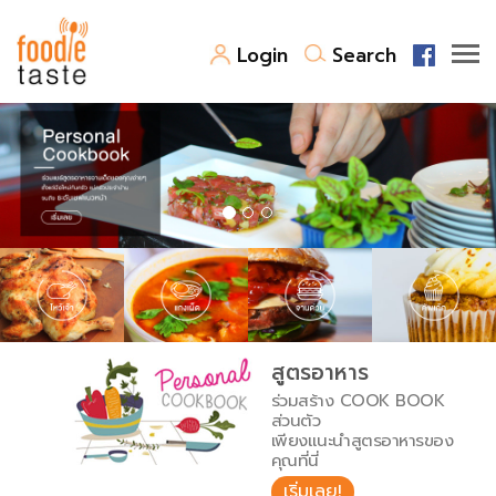
Login
Search
สูตรอาหาร
สูตรอาหารล่าสุด
พาไปชิม
Top Foodie
สารพันก้นครัว
เคล็ดลับน่ารู้
FoodPedia
เปรียบเทียบหน่วยการตวง
สูตรอาหาร
สร้าง Cookbook
ร่วมสร้าง COOK BOOK
เปรียบเทียบอุณหภูมิ
ส่วนตัว
เพียงแนะนำสูตรอาหารของ
เปรียบเทียบน้ำหนักวัตถุดิบ
คุณที่นี่
เริ่มเลย!