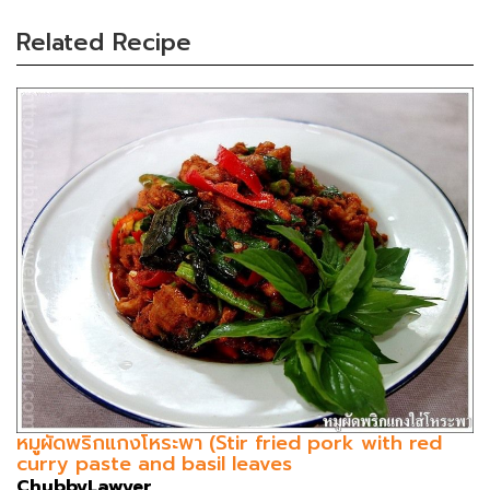
Related Recipe
หมูผัดพริกแกงโหระพา (Stir fried pork with red
curry paste and basil leaves
ChubbyLawyer