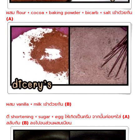
ผสม flour + cocoa + baking powder + bicarb + salt เข้าด้วยกัน
(A)
ผสม vanilla + milk เข้าด้วยกัน
(B)
ตี shortening + sugar + egg ให้เกิดเป็นครีม จากนั้นค่อยๆใส่
(A)
สลับกับ
(B)
ลงไปจนส่วนผสมเนียน