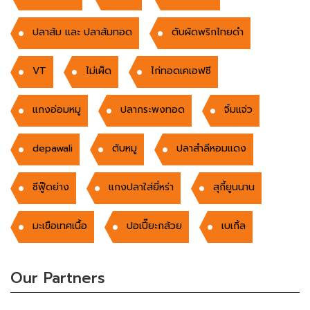
ปลาส้ม และ ปลาส้มทอด
ตับผัดพริกไทยดำ
VT
ไม่เผ็ด
ไก่ทอดเคเอฟซี
แกงอ่อมหมู
ปลากระพงทอด
จิ้มแจ่ว
depawali
ตับหมู
ปลาสำลีหอมแดง
ซีฟู๊ดย่าง
แกงปลาใส่ยี่หร่า
สุกี้ยูนนาน
มะเขือเทศเนื้อ
ปอเปี๊ยะกล้วย
เบเกิ้ล
Our Partners