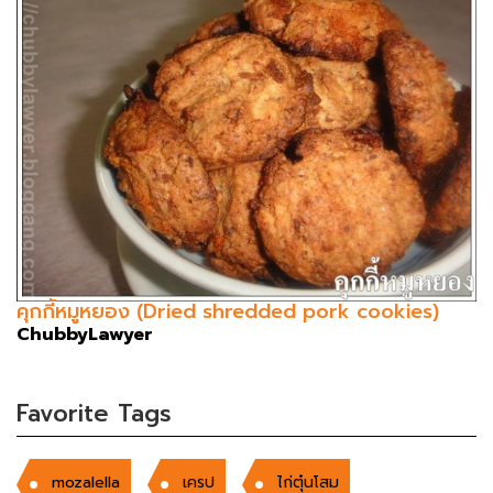
คุกกี้หมูหยอง (Dried shredded pork cookies)
ChubbyLawyer
Favorite Tags
mozalella
เครป
ไก่ตุ๋นโสม