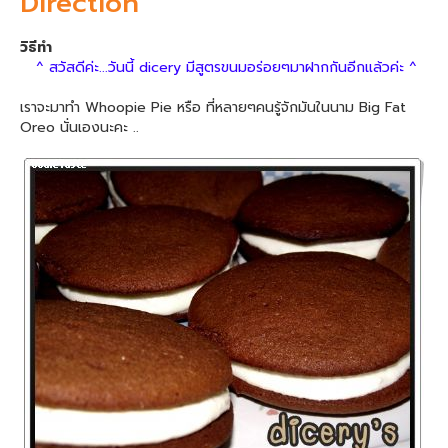
Direction
วิธีทำ
^ สวัสดีค่ะ...วันนี้ dicery มีสูตรขนมอร่อยๆมาฝากกันอีกแล้วค่ะ ^
เราจะมาทำ Whoopie Pie หรือ ที่หลายๆคนรู้จักมันในนาม Big Fat
Oreo นั่นเองนะคะ ..