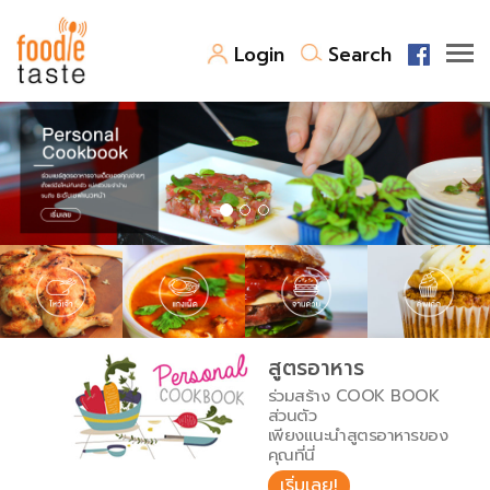
Login
Search
สูตรอาหาร
สูตรอาหารล่าสุด
พาไปชิม
Top Foodie
สารพันก้นครัว
เคล็ดลับน่ารู้
FoodPedia
เปรียบเทียบหน่วยการตวง
สูตรอาหาร
สร้าง Cookbook
ร่วมสร้าง COOK BOOK
เปรียบเทียบอุณหภูมิ
ส่วนตัว
เพียงแนะนำสูตรอาหารของ
เปรียบเทียบน้ำหนักวัตถุดิบ
คุณที่นี่
เริ่มเลย!