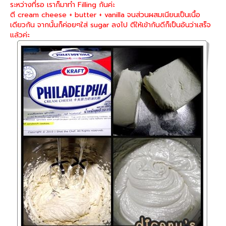
ระหว่างที่รอ เราก็มาทำ Filling กันค่ะ
ตี cream cheese + butter + vanilla จนส่วนผสมเนียนเป็นเนื้อ
เดียวกัน จากนั้นก็ค่อยๆใส่ sugar ลงไป ตีให้เข้ากันดีก็เป็นอันว่าเสร็จ
แล้วค่ะ