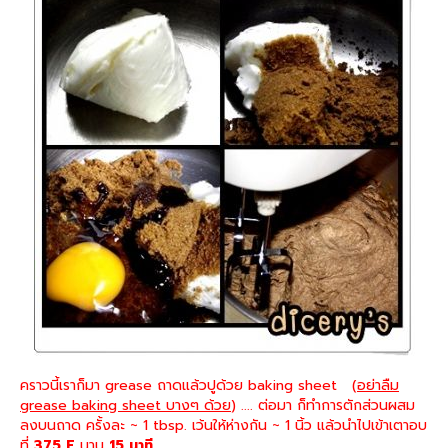
คราวนี้เราก็มา grease ถาดแล้วปูด้วย baking sheet (
อย่าลืม
grease baking sheet บางๆ ด้วย
) .... ต่อมา ก็ทำการตักส่วนผสม
ลงบนถาด ครั้งละ ~ 1 tbsp. เว้นให้ห่างกัน ~ 1 นิ้ว แล้วนำไปเข้าเตาอบ
ที่
375 F
นาน
15 นาที