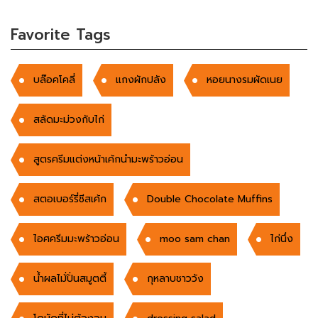
Favorite Tags
บล๊อคโคลี่
แกงผักปลัง
หอยนางรมผัดเนย
สลัดมะม่วงกับไก่
สูตรครีมแต่งหน้าเค้กนำมะพร้าวอ่อน
สตอเบอร์รี่ชีสเค้ก
Double Chocolate Muffins
ไอศครีมมะพร้าวอ่อน
moo sam chan
ไก่นึ่ง
น้ำผลไม้่ปั่นสมูตตี้
กุหลาบชาววัง