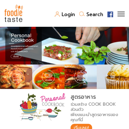
Login
Search
สูตรอาหาร
สูตรอาหารล่าสุด
พาไปชิม
Top Foodie
สารพันก้นครัว
เคล็ดลับน่ารู้
FoodPedia
เปรียบเทียบหน่วยการตวง
สูตรอาหาร
สร้าง Cookbook
ร่วมสร้าง COOK BOOK
เปรียบเทียบอุณหภูมิ
ส่วนตัว
เพียงแนะนำสูตรอาหารของ
เปรียบเทียบน้ำหนักวัตถุดิบ
คุณที่นี่
เริ่มเลย!