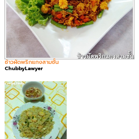
ช้าวผัดพริกแกงสามชั้น
ChubbyLawyer