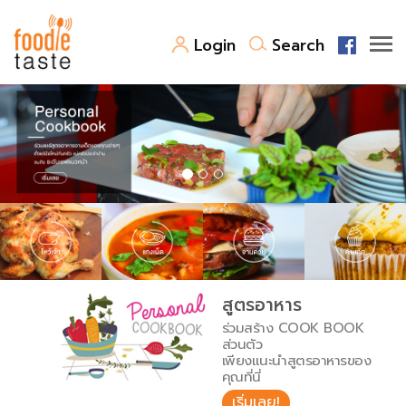
Login
Search
สูตรอาหาร
สูตรอาหารล่าสุด
พาไปชิม
Top Foodie
สารพันก้นครัว
เคล็ดลับน่ารู้
FoodPedia
เปรียบเทียบหน่วยการตวง
สูตรอาหาร
สร้าง Cookbook
ร่วมสร้าง COOK BOOK
เปรียบเทียบอุณหภูมิ
ส่วนตัว
เพียงแนะนำสูตรอาหารของ
เปรียบเทียบน้ำหนักวัตถุดิบ
คุณที่นี่
เริ่มเลย!