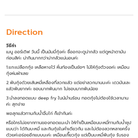
Direction
วิธีทำ
เมนู ออร์เดิฟ วันนี้ เป็นมัมมี่กุ้งค่ะ ชื่ออกจะดูน่ากลัว เเต่ดูหน้าตามัน
ก่อนสิค่ะ น่ากินมากกว่าน่ากลัวเเน่นอนค่ะ
1.เเกะเปลือกกุ้ง เหลือหางไว้ หั่นท้องเป็นข้อๆ ไม้ให้กุ้งตัวงอค่ะ เหมือน
กุ้งห่มผ้าเลย
2.พันกุ้งด้วยเส้นหมี่เหลืองที่ลวกเเล้ว เเต่อย่าลวกนานนะค่ะ เดวมันเละ
เเล้วพันยากค่ะ ชอบมากพันมาก ไม่ชอบมากพันน้อย
3.นำลงทอดเเบบ deep fry ในน้มำนร้อน ทอดกุ้งไม่ต้องใช้เวลานาน
ค่ะ สุกง่าย
พอสุกแล้วทานกับน้ำจิ้มไก่ ก็เข้ากันค่ะ
หรือใครไม่อยากทานของทอดเเนะนำ ให้ทำเป็นเหมือนบะหมี่ทานกับน้ำซุป
แบบว่า ได้กินบะหมี่ เเละกินกุ้งในคำเดียวกัน และไม่ต้องลวกหลายครั้ง
ด้วยค่ะอร่อยอีกเเบบนะค่ะ เหมือนเกี๊ยวกุ้ง เเต่เป็นบะหมี่พันกุ้ง รับรอง