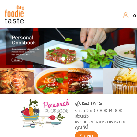
Lo
สูตรอาหาร
สูตรอาหารล่าสุด
พาไปชิม
Top Foodie
สารพันก้นครัว
เคล็ดลับน่ารู้
FoodPedia
เปรียบเทียบหน่วยการตวง
สูตรอาหาร
สร้าง Cookbook
ร่วมสร้าง COOK BOOK
เปรียบเทียบอุณหภูมิ
ส่วนตัว
เพียงแนะนำสูตรอาหารของ
เปรียบเทียบน้ำหนักวัตถุดิบ
คุณที่นี่
เริ่มเลย!