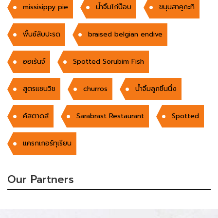
missisippy pie
น้ำจิ้มไก่ป๊อบ
ขนุนสาคูกะทิ
พั้นซ์สับปะรด
braised belgian endive
ออเร้นจ์
Spotted Sorubim Fish
สูตรแซนวิช
churros
น้ำจิ้มลูกชิ้นนึ่ง
คัสตาดส์
Sarabrast Restaurant
Spotted
แครกเกอร์ทุเรียน
Our Partners