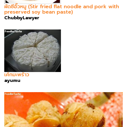
ผัดซีอิ๊วหมู (Stir fried flat noodle and pork with
preserved soy bean paste)
ChubbyLawyer
เค้กมะพร้าว
ayumu