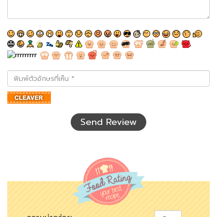
พิมพ์
ตัว
อักษร
ที่
เห็น
Send Review