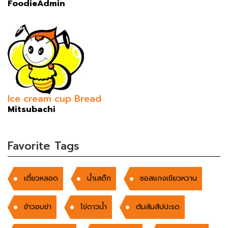
FoodieAdmin
Ice cream cup Bread
Mitsubachi
Favorite Tags
เตี๋ยวหลอด
น้ำเสต็ก
ซอสแกงเขียวหวาน
ข้าวอบข่า
ไข่ดาวน้ำ
ต้มส้มสัปปะรด