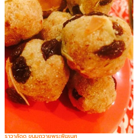
ราวาลัดดู ขนมถวายพระพิฆเนศ