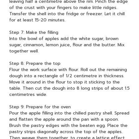
leaving half a centimetre above the rim. Pinch the edge
of the crust with your fingers to make little ridges.
Transfer the shell into the fridge or freezer. Let it chill
for at least 15-20 minutes.
Step 7: Make the filling
Into the bowl of apples add the white sugar, brown
sugar, cinnamon, lemon juice, flour and the butter. Mix
together well.
Step 8: Prepare the top
Flour the work surface with flour. Roll out the remaining
dough into a rectangle of 1/2 centimetre in thickness.
Move it around in the flour to stop it sticking to the
table. Then cut the dough into 8 long strips of about 1.5
centimetres wide.
Step 9: Prepare for the oven
Pour the apple filling into the chilled pastry shell. Spread
and flatten the apple around the pan with a spoon.
Brush the pastry edges with the beaten egg. Place the
pastry strips diagonally across the top of the apples.
Then weave them together, to create a lattice effect.