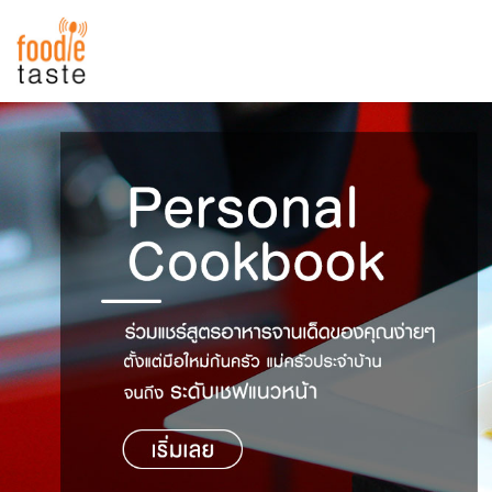
สูตรอาหาร
สูตรอาหารล่าสุด
พาไปชิม
Top Foodie
สารพันก้นครัว
เคล็ดลับน่ารู้
FoodPedia
เปรียบเทียบหน่วยการตวง
สร้าง Cookbook
เปรียบเทียบอุณหภูมิ
เปรียบเทียบน้ำหนักวัตถุดิบ