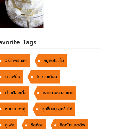
avorite Tags
วิธีทำพริกเผา
หมูสับไข่เค็ม
กาแฟปั่น
ไก่ กระเทียม
น้ำสต็อกเนื้อ
หอยนางรมอบเนย
หอยแมลงภู่
ลูกชิ้นหมู ลูกชิ้นไก่
ซูเฟล
ชีสก้อน
ช็อคโกแลตดิพ