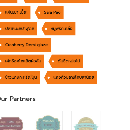
เเผ่นเปาะเปี๊ยะ
Sala Pao
ปลาหิมะสปาฟู้ดส์
หมูพริกเกลือ
Cranberry Demi glaze
เค้กช๊อคโกแล็ตผิวส้ม
ต้มจืดหน่อไม้
ข้าวแกงกะหรี่ญี่ปุ่น
แกงคั่วปลาเล็กปลาน้อย
ur Partners