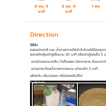
0 ชม. 5
0 ชม. 0
1 คน
นาที
นาที
Direction
วิธีทำ
ผสมแป้งสาลี เนย น้ำตาลทรายให้เข้ากันโดยใช้มือคลุกๆ หร
พลาสติกหุ้มเข้าตู้เย็นนาน 30 นาที หรือเข้าตู้แช่แข็ง 5 นา
เอาแป้งออกมาคลึง ทำเป็นแผ่น ใส่ถาดพาย หั่นเนกตาร
เอาออกมาโรยน้ำตาลทรายแดง เข้าอบอีก 5 นาที
เสิร์ฟกับ ครีมวนิลลา หรือไอศครีมก็ได้