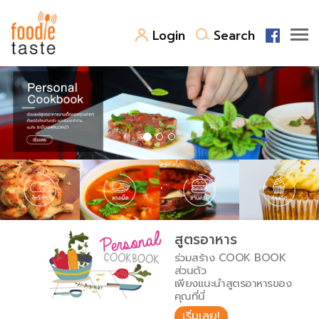
Login
Search
สูตรอาหาร
สูตรอาหารล่าสุด
พาไปชิม
Top Foodie
สารพันก้นครัว
เคล็ดลับน่ารู้
FoodPedia
เปรียบเทียบหน่วยการตวง
สูตรอาหาร
สร้าง Cookbook
ร่วมสร้าง COOK BOOK
เปรียบเทียบอุณหภูมิ
ส่วนตัว
เพียงแนะนำสูตรอาหารของ
เปรียบเทียบน้ำหนักวัตถุดิบ
คุณที่นี่
เริ่มเลย!