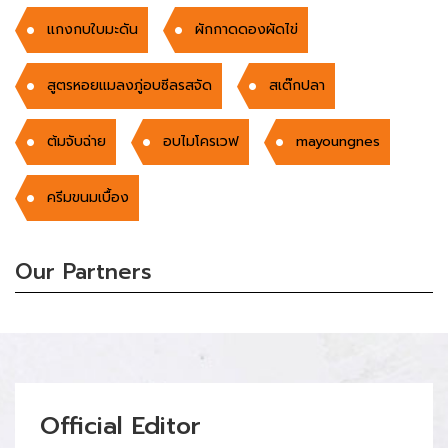
แกงกบใบมะดัน
ผักกาดดองผัดไข่
สูตรหอยแมลงภู่อบซีลรสจัด
สเต๊กปลา
ต้มจับฉ่าย
อบไมโครเวฟ
mayoungnes
ครีมขนมเบื้อง
Our Partners
Official Editor