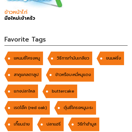
ข้าวหน้าไก่
มือใหม่เข้าครัว
Favorite Tags
แหนมซี่โครงหมู
วิธีการทำมันเกลียว
ขนมฝรั่ง
สาคูแคลตาลูป
ข้าวหรือบะหมี่หมูแดง
แกงปลาไหล
buttercake
เรดโอ๊ค (red oak)
ตุ๋นซี่โครงหมูมะระ
เกี๊ยมฉ่าย
ปลาแฮริ่
วิธีทำฮำมูส