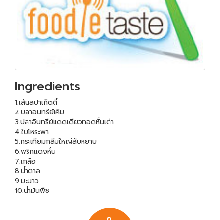
Ingredients
1.เส้นสปาเก็ตตี้
2.ปลาอินทรีย์เค็ม
3.ปลาอินทรีย์แดดเดียวทอดหั่นเต๋า
4.ใบโหระพา
5.กระเทียมกลีบใหญ่สับหยาบ
6.พริกแดงหั่น
7.เกลือ
8.น้ำตาล
9.มะนาว
10.น้ำมันพืช