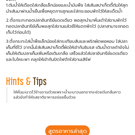
1.ต้มน้ำให้เดือดใส่เกลือเล็กน้อยและน้ำมันพืช ใส่เส้นสปาเก็ตตี้ต้มให้สุก
นำเส้นมาผ่านน้ำเย็นเพื่อหยุดการสุกและใส่กระชอนพักไว้ให้สะเด็ดน้ำ
2.ตั้งกระทะทอดปลาอินทรีย์แดดเดียว พอสุกนำมาหั่นเต๋าใส่จานพักไว้
ทอดปลาอินทรีย์เค็มพอสุกใส่จานแล้วยีให้แตกพักไว้ (ปลาสามารถทอด
เก็บไว้ก่อนได้)
3.ตั้งกระทะใส่น้ำพืชเล็กน้อยใส่กระเทียบสับและพริกผัดพอหอม ใส่ปลา
เค็มที่ยีไว้ จากนั้นใส่เส้นสปาเก็ตตี้ผัดให้เข้ากันชิมรส เติมน้ำตาลถ้ายังไม่
เค็มให้เติมปลาเค็มเพิ่มหรือเติมเกลือ เสร็จแล้วใส่ปลาอินทรีย์แดดเดียว
และโบโหระพา คลุกให้เข้ากันปิดไฟตักใส่จานเสิร์ฟ
ให้หั่นมะนาวไว้ข้างจานด้วยเพราะน้ำมะนาวนอกจากจะช่วยดับกลิ่นคาว
แล้วยังทำให้รสชาติอาหารอร่อยขึ้นด้วย
สูตรอาหารล่าสุด