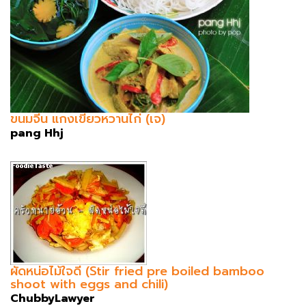
ขนมจีน แกงเขียวหวานไก่ (เจ)
pang Hhj
ผัดหน่อไม้ใจดี (Stir fried pre boiled bamboo
shoot with eggs and chili)
ChubbyLawyer