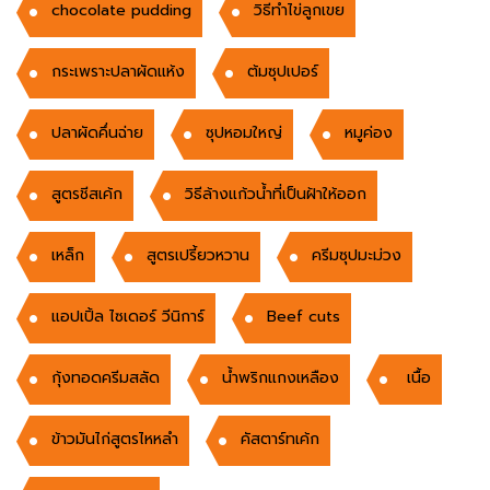
chocolate pudding
วิธีทำไข่ลูกเขย
กระเพราะปลาผัดแห้ง
ต้มซุปเปอร์
ปลาผัดคึ่นฉ่าย
ซุปหอมใหญ่
หมูค่อง
สูตรชีสเค้ก
วิธีล้างแก้วน้ำที่เป็นฝ้าให้ออก
เหล็ก
สูตรเปรี้ยวหวาน
ครีมซุปมะม่วง
แอปเปิ้ล ไซเดอร์ วีนิการ์
Beef cuts
กุ้งทอดครีมสลัด
น้ำพริกแกงเหลือง
เนื้อ
ข้าวมันไก่สูตรไหหลำ
คัสตาร์ทเค้ก