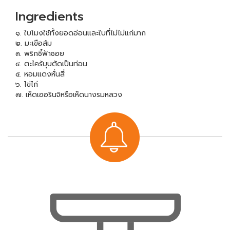
Ingredients
๑. ใบโมงใช้ทั้งยอดอ่อนและใบที่ไม่ไม่แก่มาก
๒. มะเขือส้ม
๓. พริกชี้ฟ้าซอย
๔. ตะไคร้บุบตัดเป็นท่อน
๕. หอมแดงหั่นสี่
๖. ไข่ไก่
๗. เห็ดเออรินจิหรือเห็ดนางรมหลวง