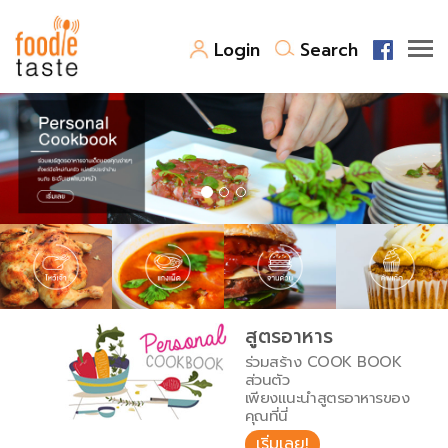
Login
Search
สูตรอาหาร
สูตรอาหารล่าสุด
พาไปชิม
Top Foodie
สารพันก้นครัว
เคล็ดลับน่ารู้
FoodPedia
เปรียบเทียบหน่วยการตวง
สูตรอาหาร
สร้าง Cookbook
ร่วมสร้าง COOK BOOK
เปรียบเทียบอุณหภูมิ
ส่วนตัว
เพียงแนะนำสูตรอาหารของ
เปรียบเทียบน้ำหนักวัตถุดิบ
คุณที่นี่
เริ่มเลย!