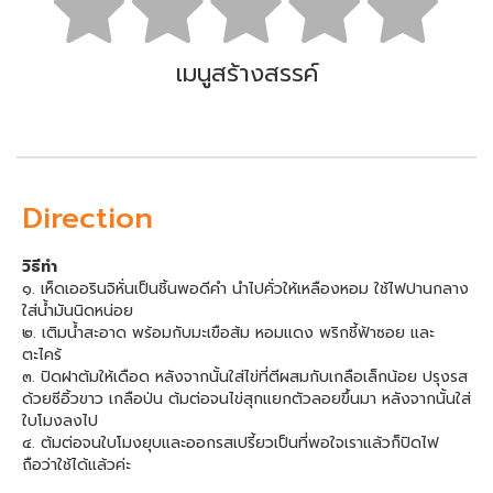
เมนูสร้างสรรค์
Direction
วิธีทำ
๑. เห็ดเออรินจิหั่นเป็นชิ้นพอดีคำ นำไปคั่วให้เหลืองหอม ใช้ไฟปานกลาง
ใส่น้ำมันนิดหน่อย
๒. เติมน้ำสะอาด พร้อมกับมะเขือส้ม หอมแดง พริกชี้ฟ้าซอย และ
ตะไคร้
๓. ปิดฝาต้มให้เดือด หลังจากนั้นใส่ไข่ที่ตีผสมกับเกลือเล็กน้อย ปรุงรส
ด้วยซีอิ้วขาว เกลือป่น ต้มต่อจนไข่สุกแยกตัวลอยขึ้นมา หลังจากนั้นใส่
ใบโมงลงไป
๔. ต้มต่อจนใบโมงยุบและออกรสเปรี้ยวเป็นที่พอใจเราแล้วก็ปิดไฟ
ถือว่าใช้ได้แล้วค่ะ