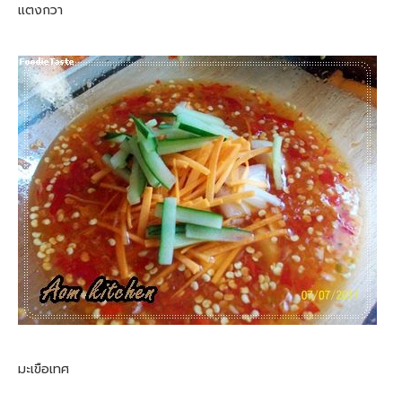
แตงกวา
มะเขือเทศ