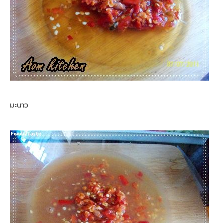
มะนาว