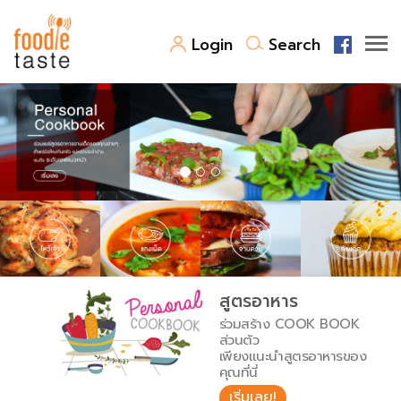
Login
Search
สูตรอาหาร
สูตรอาหารล่าสุด
พาไปชิม
Top Foodie
สารพันก้นครัว
เคล็ดลับน่ารู้
FoodPedia
เปรียบเทียบหน่วยการตวง
สูตรอาหาร
สร้าง Cookbook
ร่วมสร้าง COOK BOOK
เปรียบเทียบอุณหภูมิ
ส่วนตัว
เพียงแนะนำสูตรอาหารของ
เปรียบเทียบน้ำหนักวัตถุดิบ
คุณที่นี่
เริ่มเลย!