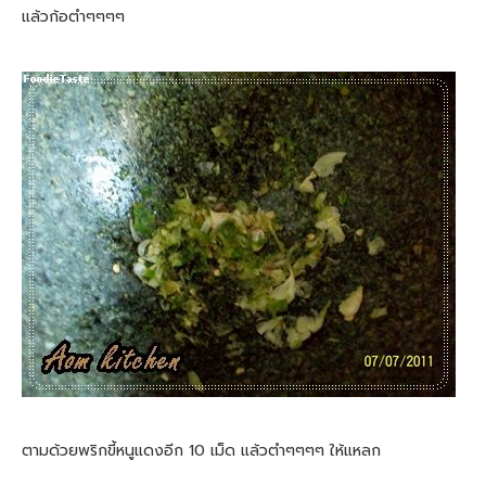
แล้วก้อตำๆๆๆๆ
ตามด้วยพริกขี้หนูแดงอีก 10 เม็ด แล้วตำๆๆๆๆ ให้แหลก