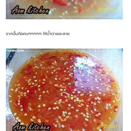
จากนั้นก้อคนๆๆๆๆๆ ให้น้ำตาลละลาย