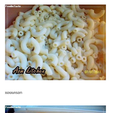
ซอยแครอท