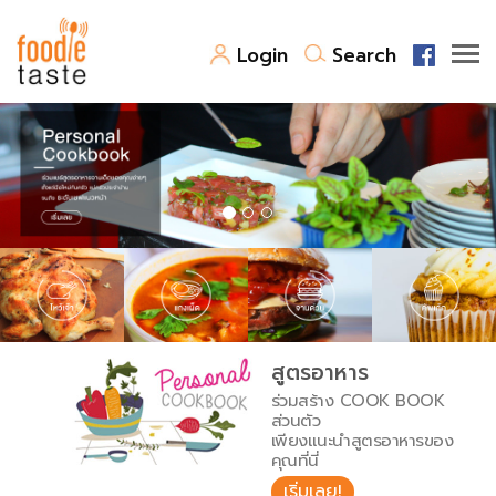
Login
Search
สูตรอาหาร
สูตรอาหารล่าสุด
พาไปชิม
Top Foodie
สารพันก้นครัว
เคล็ดลับน่ารู้
FoodPedia
เปรียบเทียบหน่วยการตวง
สูตรอาหาร
สร้าง Cookbook
ร่วมสร้าง COOK BOOK
เปรียบเทียบอุณหภูมิ
ส่วนตัว
เพียงแนะนำสูตรอาหารของ
เปรียบเทียบน้ำหนักวัตถุดิบ
คุณที่นี่
เริ่มเลย!