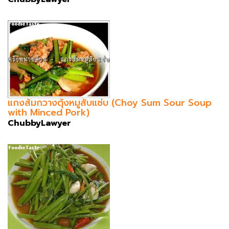
แกงส้มกวางตุ้งหมูสับแซ่บ (Choy Sum Sour Soup
with Minced Pork)
ChubbyLawyer