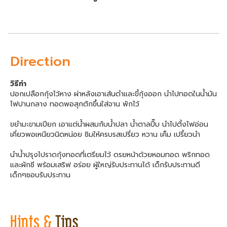
Direction
วิธีทำ
ปอกเปลือกกุ้งไว้หาง ผ่าหลังเอาเส้นดำและขี้กุ้งออก นำไปทอดในน้ำมัน
ไฟปานกลาง ทอดพอสุกตักขึ้นใส่จาน พักไว้
ขยำมะขามเปียก เอาแต่น้ำผสมกับน้ำปลา น้ำตาลปี๊บ นำไปตั้งไฟอ่อน
เคี่ยวพอเหนียวนิดหน่อย ชิมให้ครบรสเปรี่ยว หวาน เค็ม เปรี้ยวนำ
นำน้ำปรุงไปราดกุ้งทอดที่เตรียมไว้ ดรยหน้าด้วยหอมทอด พริกทอด
และผักชี พร้อมเสริฟ อร่อย ผู้ใหญ่รับประทานได้ เด็กรับประทานดี
เด็กๆชอบรับประทาน