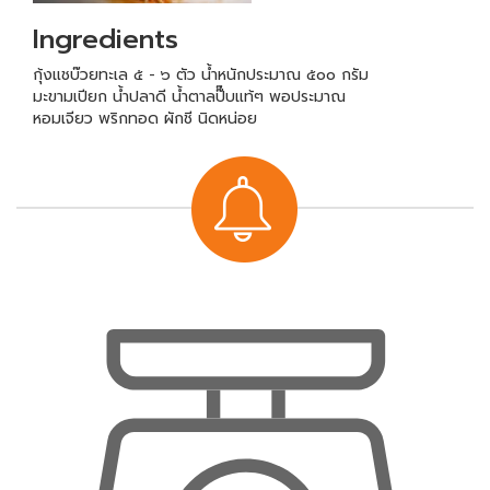
Ingredients
กุ้งแชบ๊วยทะเล ๕ - ๖ ตัว น้ำหนักประมาณ ๕๐๐ กรัม
มะขามเปียก น้ำปลาดี น้ำตาลป๊๊บแท้ๆ พอประมาณ
หอมเจียว พริกทอด ผักชี นิดหน่อย