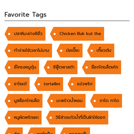
Favorite Tags
ปลาหิมะย่างซีอิ้ว
Chicken Buk kut the
ทำง่ายใช้เวลาไม่นาน
ป่อเปี๊ยะ
เกี๊ยวต้ม
ซี่โครงหมูตุ๋น
ซีฟู๊ดพาสต้า
ช๊อกโกแล็ตเค้ก
ซาโยเต้
tortellini
แจ่วพริก
มูสช็อกโกแล็ต
มะพร้าวน้ำหอม
กาโด กาโด
หมูผัดพริกเผา
วิธีล้างแก้วน้ำที่เป็นฝ้าให้ออก