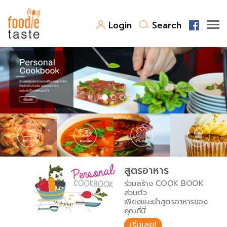
Login
Search
สูตรอาหาร
สูตรอาหารล่าสุด
พาไปชิม
Top Foodie
สารพันก้นครัว
เคล็ดลับน่ารู้
FoodPedia
เปรียบเทียบหน่วยการตวง
สูตรอาหาร
สร้าง Cookbook
ร่วมสร้าง COOK BOOK
เปรียบเทียบอุณหภูมิ
ส่วนตัว
เพียงแนะนำสูตรอาหารของ
เปรียบเทียบน้ำหนักวัตถุดิบ
คุณที่นี่
เริ่มเลย!