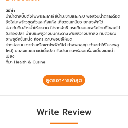
วิธีทำ
นำน้ำตาลปี๊บตั้งไฟพอละลายใส่น้ำมะขามและกะปิ พอส่วนน้ำตาลเดือด
จึงใส่มะพร้าวขูดคั่วและกุ้งแห้ง เคี่ยวจนเหนียว ยกลงพักไว้
ปลาทับทิมล้างน้ำให้สะอาด ใส่รากผักชี กระเทียมและพริกไทยที่โขลกไว้
ในท้องปลา นำใบชะพลูวางบนกระดาษฟอยล์วางปลาลง ทับด้วยใบ
ชะพลูอีกชั้นหนึ่ง ห่อกระดาษฟอยล์ให้มิด
ย่างปลาบนเตาถ่านหรือเตาไฟฟ้าก็ได้ ย่างพอสุก(ระวังอย่าให้ใบชะพลู
ไหม้) ยกลงแกะเอาแต่เนื้อปลา รับประทานพร้อมเครื่องเมี่ยงและน้ำ
เมี่ยง
ที่มา Health & Cusine
สูตรอาหารล่าสุด
Write Review