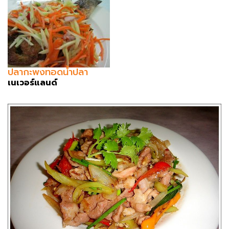
ปลากะพงทอดน้ำปลา
เนเวอร์แลนด์