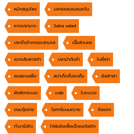
หมักสมุนไพร
ปลาแซลมอนรมควัน
แกงปลามะระ
Salsa salad
ปลาจิ้งจ้างกรอบสามรส
เนื้อส่วนคอ
ลวกเส้นพาสต้า
ปลาม้าต้มยำ
ใบยี่หร่า
ซอสแกงเผ็ด
สปาเก็ตตี้ปลาเค็ม
อัลฟ่าฟา
ผัดผักกระเฉด
crab
ใบชะมวง
ขนมกุ๋ยฉ่าย
ไอศกรีมนมควาย
ถังแตก
ทำบาร์บิคิว
ไก่ผัดขิงเพื่อเด็กออติสติก