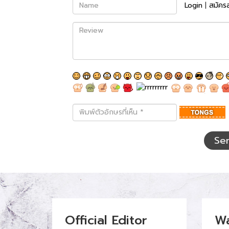
Name
Login
|
สมัคร
Review
พิมพ์
ตัว
อักษร
ที่
Se
เห็น
Official Editor
W