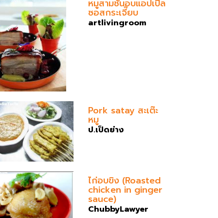
หมูสามชั้นอบแอปเปิ้ล
ซอสกระเจี๊ยบ
artlivingroom
Pork satay สะเต๊ะ
หมู
ป.เป็ดย่าง
ไก่อบขิง (Roasted
chicken in ginger
sauce)
ChubbyLawyer