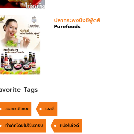
ปลากระพงนึ่งซีฟู้ดส์
Purefoods
avorite Tags
ซอสยากิโซบะ
เจลลี่
ทำเค้กโดยไม่ใช้เตาอบ
หน่อไม้ใจดี