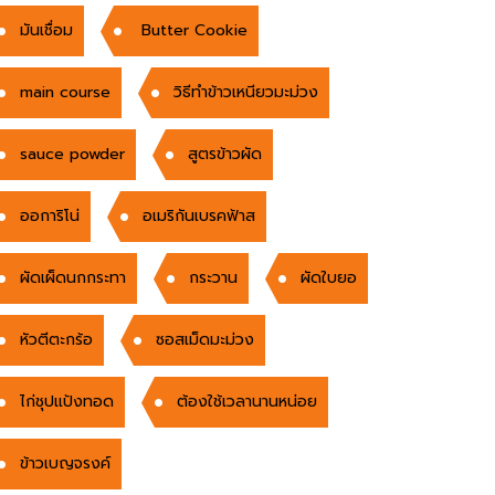
มันเชื่อม
Butter Cookie
main course
วิธีทำข้าวเหนียวมะม่วง
sauce powder
สูตรข้าวผัด
ออการิโน่
อเมริกันเบรคฟ้าส
ผัดเผ็ดนกกระทา
กระวาน
ผัดใบยอ
หัวตีตะกร้อ
ซอสเม็ดมะม่วง
ไก่ชุปแป้งทอด
ต้องใช้เวลานานหน่อย
ข้าวเบญจรงค์