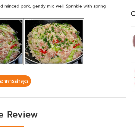
d minced pork, gently mix well. Sprinkle with spring
O
อาหารล่าสุด
e Review