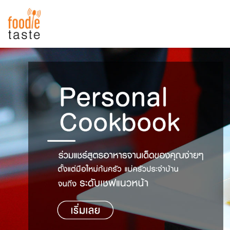
สูตรอาหาร
สูตรอาหารล่าสุด
พาไปชิม
Top Foodie
สารพันก้นครัว
เคล็ดลับน่ารู้
FoodPedia
เปรียบเทียบหน่วยการตวง
สร้าง Cookbook
เปรียบเทียบอุณหภูมิ
เปรียบเทียบน้ำหนักวัตถุดิบ