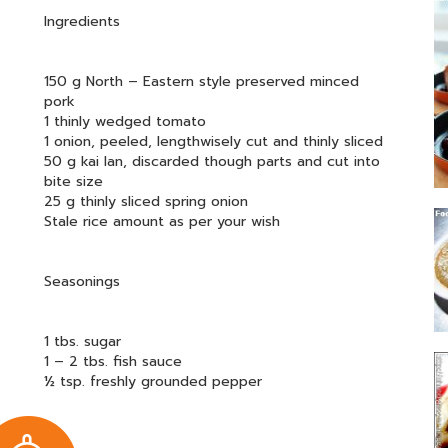
Ingredients
150 g North – Eastern style preserved minced
pork
1 thinly wedged tomato
1 onion, peeled, lengthwisely cut and thinly sliced
50 g kai lan, discarded though parts and cut into
bite size
25 g thinly sliced spring onion
Stale rice amount as per your wish
Seasonings
1 tbs. sugar
1 – 2 tbs. fish sauce
½ tsp. freshly grounded pepper