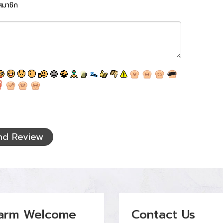
สมาชิก
nd Review
arm Welcome
Contact Us