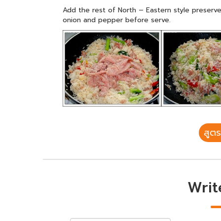
Add the rest of North – Eastern style preserve
onion and pepper before serve.
สูตร
Writ