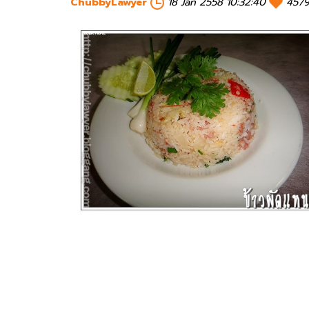
ChubbyLawyer
18 Jan 2558 10:32:40
4579