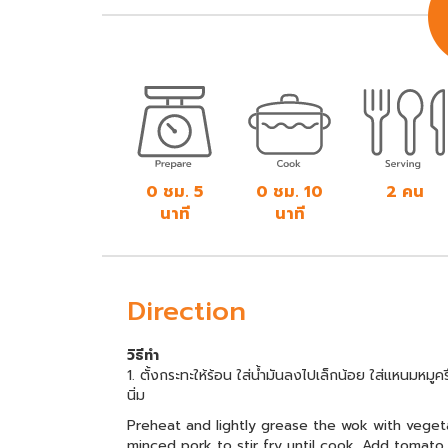
0 ชม. 5
0 ชม. 10
2 คน
นาที
นาที
Direction
วิธีทำ
1. ตั้งกระทะให้ร้อน ใส่น้ำมันลงไปเล็กน้อย ใส่แหนมหม
นิ่ม
Preheat and lightly grease the wok with vegeta
minced pork to stir fry until cook. Add tomato a