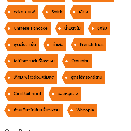
cake กาแฟ
Smith
เลียง
Chinese Pancake
น้ำแตงโม
ชูครีม
พุดดิ้งชาเย็น
ทำเส้น
French fries
ไชโป้วหวานต้มซี่โครงหมู
Omuraisu
เค็กมะพร้าวอ่อนครีมสด
สูตรไส้กรอกอีสาน
Cocktail food
ซอสหมูแดง
ก๋วยเตี๋ยวไก่สับเปรี้ยวหวาน
Whoopie