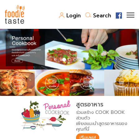
Login
Search
สูตรอาหาร
สูตรอาหารล่าสุด
พาไปชิม
Top Foodie
สารพันก้นครัว
เคล็ดลับน่ารู้
FoodPedia
เปรียบเทียบหน่วยการตวง
สูตรอาหาร
สร้าง Cookbook
ร่วมสร้าง COOK BOOK
เปรียบเทียบอุณหภูมิ
ส่วนตัว
เพียงแนะนำสูตรอาหารของ
เปรียบเทียบน้ำหนักวัตถุดิบ
คุณที่นี่
เริ่มเลย!