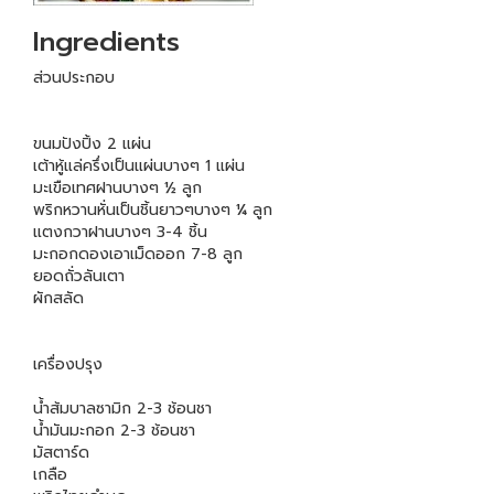
Ingredients
ส่วนประกอบ
ขนมปังปิ้ง 2 แผ่น
เต้าหู้แล่ครึ่งเป็นแผ่นบางๆ 1 แผ่น
มะเขือเทศฝานบางๆ ½ ลูก
พริกหวานหั่นเป็นชิ้นยาวๆบางๆ ¼ ลูก
แตงกวาฝานบางๆ 3-4 ชิ้น
มะกอกดองเอาเม็ดออก 7-8 ลูก
ยอดถั่วลันเตา
ผักสลัด
เครื่องปรุง
น้ำส้มบาลซามิก 2-3 ช้อนชา
น้ำมันมะกอก 2-3 ช้อนชา
มัสตาร์ด
เกลือ