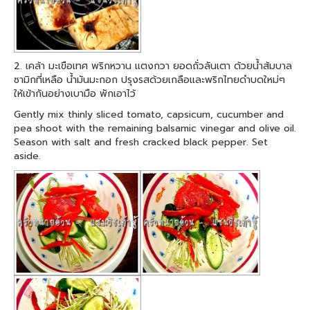
2. เคล้า มะเขือเทศ พริกหวาน แตงกวา ยอดถั่วลันเตา ด้วยน้ำส้มบาล
ซามิกที่เหลือ น้ำมันมะกอก ปรุงรสด้วยเกลือและพริกไทยดำบดใหม่ๆ
ให้เข้ากันอย่างเบามือ พักเอาไว้
Gently mix thinly sliced tomato, capsicum, cucumber and
pea shoot with the remaining balsamic vinegar and olive oil.
Season with salt and fresh cracked black pepper. Set
aside.