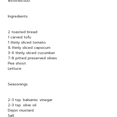
พริกไทยดำบด
Ingredients
2 toasted bread
1 carved tofu
1 thinly sliced tomato
¼ thinly sliced capsicum
3-4 thinly sliced cucumber
7-8 pitted preserved olives
Pea shoot
Lettuce
Seasonings
2-3 tsp. balsamic vinegar
2-3 tsp. olive oil
Dejon mustard
Salt