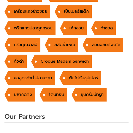
เครื่องแกงข้าวซอย
เป๊ปเปอร์สเต็ก
พริกแกงปลาดุกกรอบ
เค้กสวย
ทำซอส
ครัวคุณวาสน์
สลัดยำใหญ่
ส่วนผสมคัพเค้ก
ถั่วดำ
Croque Madam Sanwich
ขอสูตรทํานํ้าปลาหวาน
ตีนไก่ต้มซุปเปอร์
ปลากดคัง
โดนัทอบ
ซุบครีมบีทรูท
Our Partners