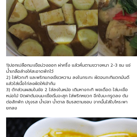
1)ปอกเปลือกมะเขือม่วงออก ผ่าครึ่ง แล้วหั่นตามขวางหนา 2-3 ซม แช่
น้ำเกลือล้างให้สะอาดพักไว้
2) ใส่หัวกะทิ และพริกแกงเขียวหวาน ลงในกระทะ ผัดจนกะทิแตกมันดี
แล้วใส่เนี้อไก่ลงผัดให้เข้ากัน
3) ตักส่วนผสมในข้อ 2 ใส่ลงในหม้อ เติมหางกะทิ พอเดือด ใส่มะเขือ
หน่อไม้ ปิดฝาต้มจนมะเขือเริ่มจะสุก ใส่พริกหยวก ฉีกใบมะกรูดลง ต้ม
ต่อสักพัก ปรุงรส น้ำปลา น้ำตาล ชิมรสตามชอบ จากนั้นใส่ใบโหระพา
ยกลง