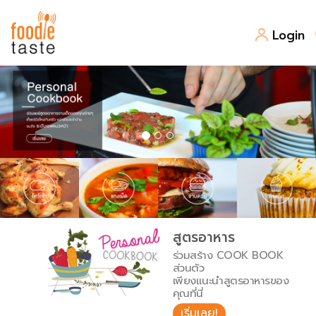
Login
สูตรอาหาร
สูตรอาหารล่าสุด
พาไปชิม
Top Foodie
สารพันก้นครัว
เคล็ดลับน่ารู้
FoodPedia
เปรียบเทียบหน่วยการตวง
สูตรอาหาร
สร้าง Cookbook
ร่วมสร้าง COOK BOOK
เปรียบเทียบอุณหภูมิ
ส่วนตัว
เพียงแนะนำสูตรอาหารของ
เปรียบเทียบน้ำหนักวัตถุดิบ
คุณที่นี่
เริ่มเลย!