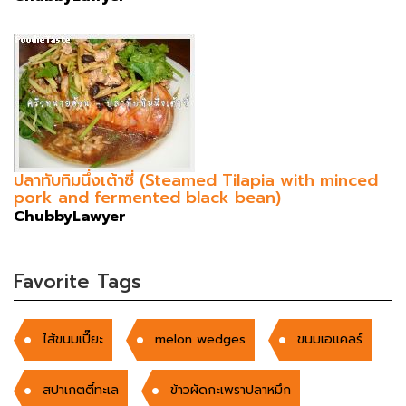
ปลาทับทิมนึ่งเต้าซี่ (Steamed Tilapia with minced
pork and fermented black bean)
ChubbyLawyer
Favorite Tags
ไส้ขนมเปี๊ยะ
melon wedges
ขนมเอแคลร์
สปาเกตตี้ทะเล
ข้าวผัดกะเพราปลาหมึก