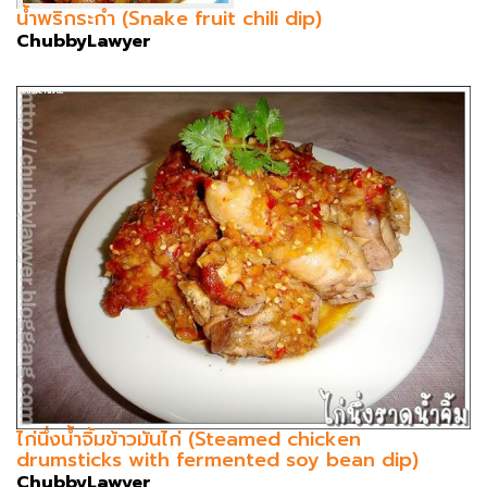
น้ำพริกระกำ (Snake fruit chili dip)
ChubbyLawyer
ไก่นึ่งน้ำจิ้มข้าวมันไก่ (Steamed chicken
drumsticks with fermented soy bean dip)
ChubbyLawyer