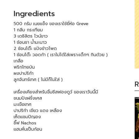
Ingredients
500 กรัม เนยแข็ง ของเราใช้ยี่ห้อ Greve
1 กลีบ กระเทียม
3 เดซิลิตร ไวน์ขาว
1 ช้อนชา น้ำมะนาว
2 ช้อนโต๊ะ แป้งข้าวโพด
1 ช้อนโต๊ะ วอดก้า ( เราไม่ได้ใส่เพราะเด็กๆ กินด้วย )
เกลือ
พริกไทยป่น
ผงปาปริก้า
ลูกจันทร์เทศ ( ไม่มีก็ไม่ใส่ )
R
เครื่องเคียงสำหรับจิ้มชีสฟองดูว์ ของเราวันนี้มี
ขนมปังฝรั่งเศส
มะเขือเทศ
ปาปริก้า เขียว แดง เหลือง
เห็ดแชมปิญอง
ชิ๊ฟ Nachos
แฮมหั่นเป็นก้อน