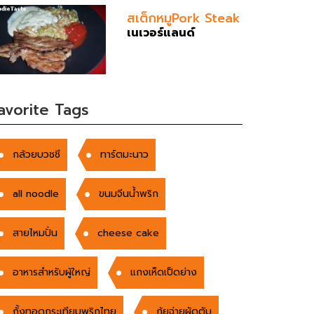
สเต็กหมูPork Steak
เนเวอร์แลนด์
avorite Tags
กล้วยบวชชี
ทาร์ตมะนาว
all noodle
ขนมจีนน้ำพริก
สายไหมปั่น
cheese cake
อาหารสำหรับผู้ใหญ่
แกงเห็ดเป็ดย่าง
กั้งทอดกระเทียมพริกไทย
กุ้ยฉ่ายผัดตับ