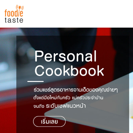
สูตรอาหาร
สูตรอาหารล่าสุด
พาไปชิม
Top Foodie
สารพันก้นครัว
เคล็ดลับน่ารู้
FoodPedia
เปรียบเทียบหน่วยการตวง
สร้าง Cookbook
เปรียบเทียบอุณหภูมิ
เปรียบเทียบน้ำหนักวัตถุดิบ