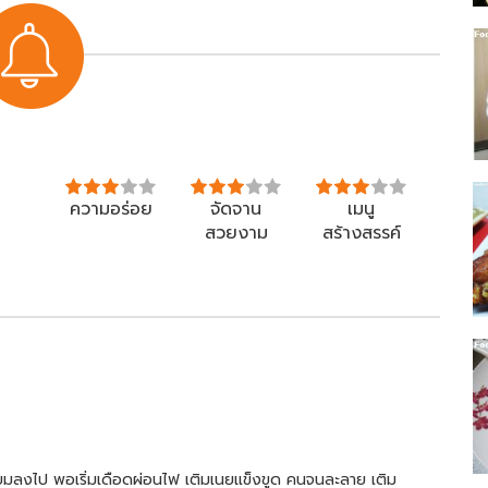
ความอร่อย
จัดจาน
เมนู
สวยงาม
สร้างสรรค์
ียมลงไป พอเริ่มเดือดผ่อนไฟ เติมเนยแข็งขูด คนจนละลาย เติม