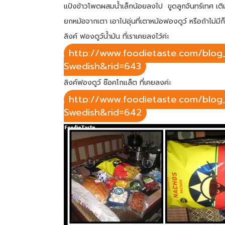
แป้งข้าวโพดผสมน้ำเล็กน้อยลงไป ขูดลูกจันทร์เทศ เติ
ยกหม้อจากเตา เอาไปอุ่นที่เตาหม้อฟองดูว์ หรือถ้าไม่มีก
ลิงค์ ฟองดูว์น้ำมัน ที่เราเคยลงไว้ค่ะ
http://www.foodietaste.com/blog_
Swedish&rid=643
ลิงค์ฟองดูว์ ช๊อคโกแล็ต ที่เคยลงค่ะ
http://www.foodietaste.com/blog_
Swedish&rid=642