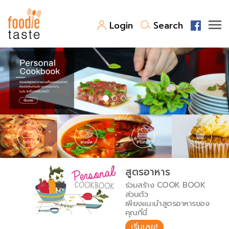
Login
Search
สูตรอาหาร
สูตรอาหารล่าสุด
พาไปชิม
Top Foodie
สารพันก้นครัว
เคล็ดลับน่ารู้
FoodPedia
เปรียบเทียบหน่วยการตวง
สูตรอาหาร
สร้าง Cookbook
ร่วมสร้าง COOK BOOK
เปรียบเทียบอุณหภูมิ
ส่วนตัว
เพียงแนะนำสูตรอาหารของ
เปรียบเทียบน้ำหนักวัตถุดิบ
คุณที่นี่
เริ่มเลย!