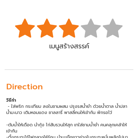
เมนูสร้างสรรค์
Direction
วิธีทำ
- ใส่พริก กระเทียม ลงในชามผสม ปรุงรสน้ำยำ ด้วยน้ำตาล น้ำปลา
น้ำมะนาว เติมหอมแดง ซาลลารี่ พาสลี่คนให้เข้ากัน พักรอไว้
-ต้มน้ำให้เดือด นำกุ้ง ไก่สับรวนให้สุก เทใส่ชามน้ำยำ คนคลุกเคล้าให้
เข้ากัน
-ตั้งกระทะใช้ไฟกลางให้ร้อน นำมะเขือยาวย่างในกระทะหมั่นพลิกไปมา