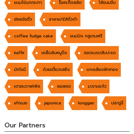
ขนมไข่นกกระทา
ร็อคเก็ตสลัด
ไส้ขนมจีบ
ฮ่อยจ้อจิ๋ว
ซาลาเปาใส้ถั่วดำ
coffee fudge cake
ขนมปัง กลูเตนฟรี
kaffir
เคล็ดลับหมูปิ้ง
ชอดเบรดสับปะรด
มักโรนี
ก๋วยเตี๋ยวรสซิ่ง
แกงเลียงฟักทอง
เตาอบวาฟเฟิล
ซอสเซจ
มะขามแก้ว
เค้กเนย
japonica
longgan
ปลาฉู่ฉี่
Our Partners