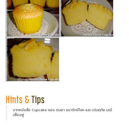
จากหนังสือ Cupcake ของ ดนยา ธนารักษ์โชค และ เด่นฤทัย มณี
เฟื่องฟู