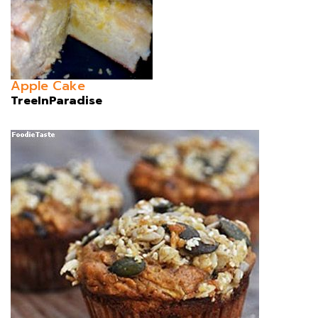
Apple Cake
TreeInParadise