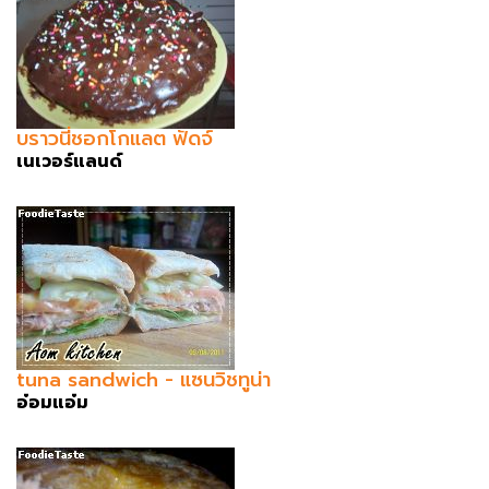
บราวนี่ชอกโกแลต ฟัดจ์
เนเวอร์แลนด์
tuna sandwich - แซนวิชทูน่า
อ๋อมแอ๋ม