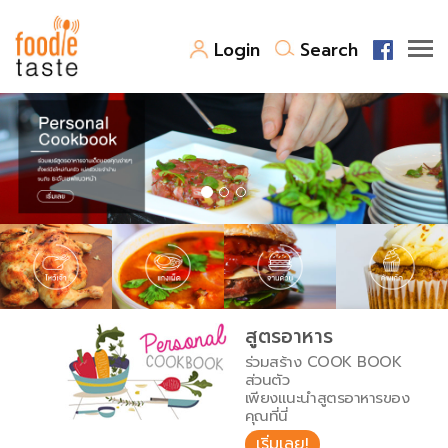
Login
Search
สูตรอาหาร
สูตรอาหารล่าสุด
พาไปชิม
Top Foodie
สารพันก้นครัว
เคล็ดลับน่ารู้
FoodPedia
เปรียบเทียบหน่วยการตวง
สูตรอาหาร
สร้าง Cookbook
ร่วมสร้าง COOK BOOK
เปรียบเทียบอุณหภูมิ
ส่วนตัว
เพียงแนะนำสูตรอาหารของ
เปรียบเทียบน้ำหนักวัตถุดิบ
คุณที่นี่
เริ่มเลย!