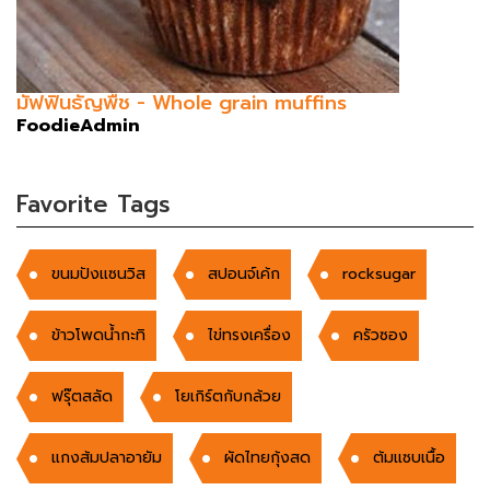
มัฟฟินธัญพืช - Whole grain muffins
FoodieAdmin
Favorite Tags
ขนมปังแซนวิส
สปอนจ์เค้ก
rocksugar
ข้าวโพดนํ้ากะทิ
ไข่ทรงเครื่อง
ครัวซอง
ฟรุ๊ตสลัด
โยเกิร์ตกับกล้วย
แกงส้มปลาอายัม
ผัดไทยกุ้งสด
ต้มแซบเนื้อ