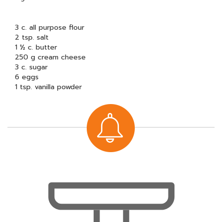
3 c. all purpose flour
2 tsp. salt
1 ½ c. butter
250 g cream cheese
3 c. sugar
6 eggs
1 tsp. vanilla powder