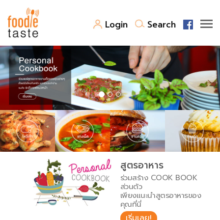
Login
Search
สูตรอาหาร
สูตรอาหารล่าสุด
พาไปชิม
Top Foodie
สารพันก้นครัว
เคล็ดลับน่ารู้
FoodPedia
เปรียบเทียบหน่วยการตวง
สูตรอาหาร
สร้าง Cookbook
ร่วมสร้าง COOK BOOK
เปรียบเทียบอุณหภูมิ
ส่วนตัว
เพียงแนะนำสูตรอาหารของ
เปรียบเทียบน้ำหนักวัตถุดิบ
คุณที่นี่
เริ่มเลย!