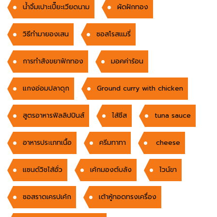
น้ำจิ้มเปาะเปี๊ยะเวียดนาม
ผัดฝักทอง
วิธีทำมายองเสน
ซอสโรสแมรี่
การทำสังขยาฟักทอง
มอคค่าร้อน
แกงอ่อมปลาดุก
Ground curry with chicken
สูตรอาหารฟิลลิปปินส์
ไส้ชีส
tuna sauce
อาหารประเภทเนื้อ
ครีมทาทา
cheese
แซนด์วิชไส้อั่ว
เค้กมองต์บลัง
ไวน์ขา
ซอสราดเครปเค้ก
เต้าหู้ทอดทรงเครื่อง