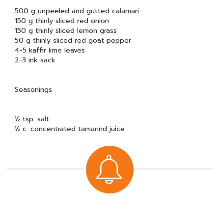
500 g unpeeled and gutted calamari
150 g thinly sliced red onion
150 g thinly sliced lemon grass
50 g thinly sliced red goat pepper
4-5 kaffir lime leaves
2-3 ink sack
Seasonings
½ tsp. salt
½ c. concentrated tamarind juice