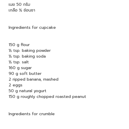
เนย 50 กรัม
เกลือ ½ ช้อนชา
Ingredients for cupcake
150 g flour
½ tsp. baking powder
½ tsp. baking soda
½ tsp. salt
160 g sugar
90 g soft butter
2 ripped banana, mashed
2 eggs
50 g natural yogurt
150 g roughly chopped roasted peanut
Ingredients for crumble