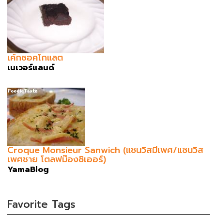
เค้กชอคโกแลต
เนเวอร์แลนด์
Croque Monsieur Sanwich (แซนวิสมีเพศ/แซนวิส
เพศชาย โตลฟม๊องซิเออร์)
YamaBlog
Favorite Tags