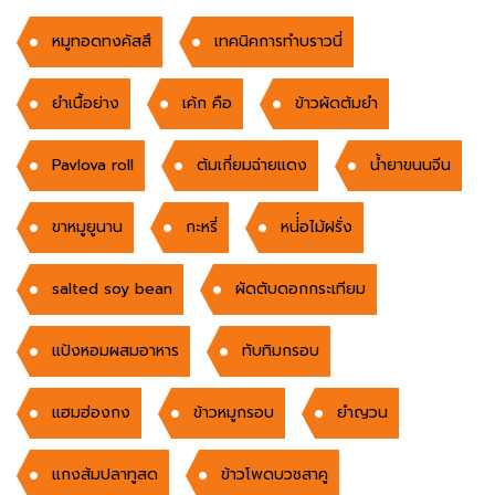
หมูทอดทงคัสสึ
เทคนิคการทำบราวนี่
ยำเนื้อย่าง
เค้ก คือ
ข้าวผัดต้มยำ
Pavlova roll
ต้มเกี่ยมฉ่ายแดง
น้ำยาขนนจีน
ขาหมูยูนาน
กะหรี่
หน่่่อไม้ฝรั่ง
salted soy bean
ผัดตับดอกกระเทียม
แป้งหอมผสมอาหาร
ทับทิมกรอบ
แฮมฮ่องกง
ข้าวหมูกรอบ
ยำญวน
แกงส้มปลาทูสด
ข้าวโพดบวชสาคู