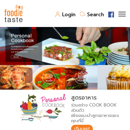
Login
Search
สูตรอาหาร
สูตรอาหารล่าสุด
พาไปชิม
Top Foodie
สารพันก้นครัว
เคล็ดลับน่ารู้
FoodPedia
เปรียบเทียบหน่วยการตวง
สูตรอาหาร
สร้าง Cookbook
ร่วมสร้าง COOK BOOK
เปรียบเทียบอุณหภูมิ
ส่วนตัว
เพียงแนะนำสูตรอาหารของ
เปรียบเทียบน้ำหนักวัตถุดิบ
คุณที่นี่
เริ่มเลย!