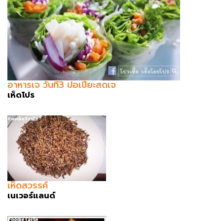
อาหารเจ วันที่3 ปอเปี๊ยะสดเจ
เห็ดโปร
เห็ดสวรรค์
เนเวอร์แลนด์