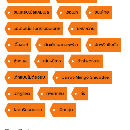
ขนมแอปเปิ้ลแคมเบล
เชอเบท
ขนมไทย
แอมโมเนีย ไบคราบอนเนทล์
ยี่หร่าหวาน
เนื้อจรเข้
ผัดเผ็ดยอดมะพร้าว
ผัดพริกขิงถั่ว
กุ้งทะเล
เส้นหมี่ขาว
ข้าวโพดหวาน
เค้กแบบไม่ต้องอบ
Carrot-Mango Smoothie
เต้าหู้ทอด
คัพเค้กส้ม
กีร์
ไอศกรีมนมควาย
เปียกปูน