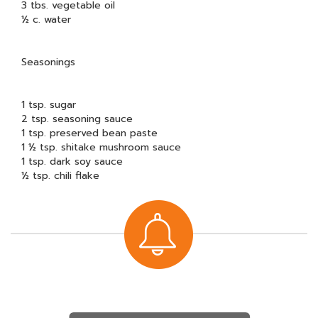
3 tbs. vegetable oil
½ c. water
Seasonings
1 tsp. sugar
2 tsp. seasoning sauce
1 tsp. preserved bean paste
1 ½ tsp. shitake mushroom sauce
1 tsp. dark soy sauce
½ tsp. chili flake