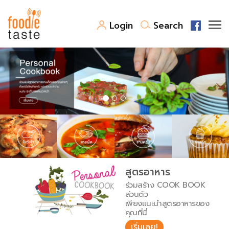
Login
Search
สูตรอาหาร
สูตรอาหารล่าสุด
พาไปชิม
Top Foodie
สารพันก้นครัว
เคล็ดลับน่ารู้
FoodPedia
เปรียบเทียบหน่วยการตวง
สูตรอาหาร
สร้าง Cookbook
ร่วมสร้าง COOK BOOK
เปรียบเทียบอุณหภูมิ
ส่วนตัว
เพียงแนะนำสูตรอาหารของ
เปรียบเทียบน้ำหนักวัตถุดิบ
คุณที่นี่
เริ่มเลย!