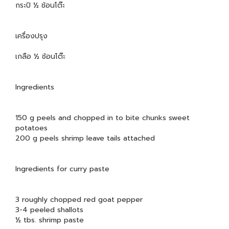
กระปิ ½ ช้อนโต๊ะ
เครื่องปรุง
เกลือ ½ ช้อนโต๊ะ
Ingredients
150 g peels and chopped in to bite chunks sweet
potatoes
200 g peels shrimp leave tails attached
Ingredients for curry paste
3 roughly chopped red goat pepper
3-4 peeled shallots
½ tbs. shrimp paste