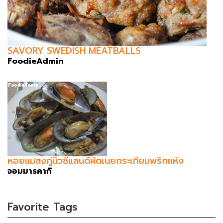
SAVORY SWEDISH MEATBALLS
FoodieAdmin
หอยแมลงภู่นิวซีแลนด์ผัดเนยกระเทียมพริกแห้ง
จอมมารคากิ
Favorite Tags