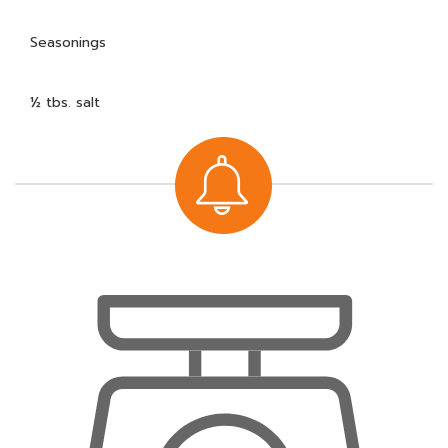
Seasonings
½ tbs. salt