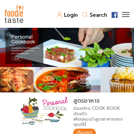
Login
Search
สูตรอาหาร
สูตรอาหารล่าสุด
พาไปชิม
Top Foodie
สารพันก้นครัว
เคล็ดลับน่ารู้
FoodPedia
เปรียบเทียบหน่วยการตวง
สูตรอาหาร
สร้าง Cookbook
ร่วมสร้าง COOK BOOK
เปรียบเทียบอุณหภูมิ
ส่วนตัว
เพียงแนะนำสูตรอาหารของ
เปรียบเทียบน้ำหนักวัตถุดิบ
คุณที่นี่
เริ่มเลย!