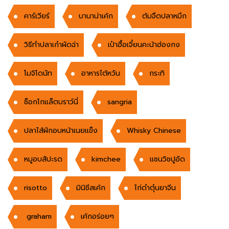
คาร์เวียร์
บานาน่าเค้ก
ต้มจืดปลาหมึก
วิธีทำปลาเก๋าผัดฉ่า
เป๋าฮื้อเจี๋ยนคะน้าฮ่องกง
โมจิโดนัท
อาหารไต้หวัน
กระทิ
ช็อกโกแล็ตบราว์นี่
sangria
ปลาไส้ผักอบหน้าเนยแข็ง
Whisky Chinese
หมูอบสัปะรด
kimchee
แซนวิชปูอัด
risotto
มินิชีสเค้ก
ไก่ดำตุ๋นยาจีน
graham
เค้กอร่อยๆ