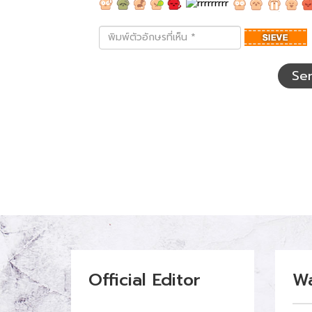
พิมพ์
ตัว
อักษร
ที่
Se
เห็น
Official Editor
W