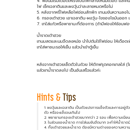
4. พอนมเริ่มเดือดให้เร่งเป็นไฟกลางให้นมเดือด และคนต่
ไฟ เช็คเจลาตินและผงวุ้นว่าละลายหมดหรือไม่
5. หลังจากหรี่ไฟเหลือไฟอ่อนสักพัก เทนมข้นหวานลงไ
6. กรองเต้าฮวย เอาเจลาติน-ผงวุ้น-ไขของไขมันออก เท
7. เทใส่แก้วหรือพาชานะที่ต้องการ (ถ้ามีฟองให้ช้อน
น้ำราดเต้าฮวย
เทนมสดและนมจืดลงหม้อ นำไปต้มใช้ไฟอ่อน ให้เดือดเพีย
เทใส่พาชนะรอให้เย็น แล้วนำเข้าตู้เย็น
หลังจากเต้าฮวยเซ็ตตัวในถ้วย ให้ตักฟรุตคอกเทลใส่ (ไม
แล้วเทน้ำราดลงไป เป็นอันเสร็จแล้วค่ะ
1. ผงวุ้นและเจลาติน เป็นตัวแปรการแข็งตัวและการอยู่ตั
ตัว หรือจะแข็งจนเกินไป
2. พยายามกรองเต้าฮวยมากกว่า 2 รอบ เพื่อความเนียน
3. ในส่วนของน้ำราด การใส่นมข้นจืดมาก จะทำให้น้ำรา
4. ทั้งเต้าฮวยและน้ำราด ต้องมีความต่างของความหวา