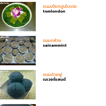
ขนมเปียกปูนใบเตย
tomlondon
ขนมกล้วย
sainammint
ขนมถ้วยฟู
เนเวอร์แลนด์