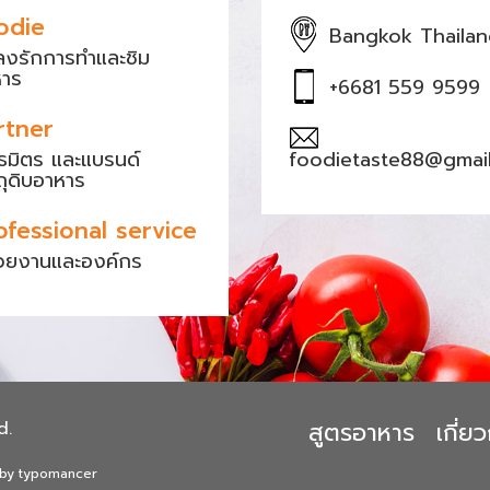
odie
Bangkok Thaila
หลงรักการทำและชิม
หาร
+6681 559 9599
rtner
ธมิตร และแบรนด์
foodietaste88@gmai
ถุดิบอาหาร
ofessional service
วยงานและองค์กร
สูตรอาหาร
เกี่
d.
 by typomancer