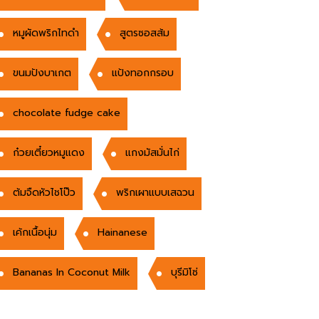
หมูผัดพริกไทดำ
สูตรซอสส้ม
ขนมปังบาเกต
แป้งทอกกรอบ
chocolate fudge cake
ก๋วยเตี๋ยวหมูแดง
แกงมัสมั่นไก่
ต้มจืดหัวไชโป๊ว
พริกเผาแบบเสฉวน
เค้กเนื้อนุ่ม
Hainanese
Bananas In Coconut Milk
บุรีมิโซ่