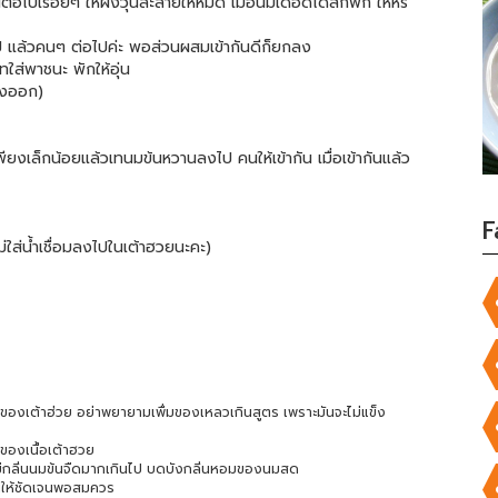
อไปเรื่อยๆ ให้ผงวุ้นละลายให้หมด เมื่อนมเดือดได้สักพัก ให้หรี่
ป แล้วคนๆ ต่อไปค่ะ พอส่วนผสมเข้ากันดีก็ยกลง
ใส่พาชนะ พักให้อุ่น
ฟองออก)
งเล็กน้อยแล้วเทนมข้นหวานลงไป คนให้เข้ากัน เมื่อเข้ากันแล้ว
F
่ใส่น้ำเชื่อมลงไปในเต้าฮวยนะคะ)
วของเต้าฮ่วย อย่าพยายามเพื่มของเหลวเกินสูตร เพราะมันจะไม่แข็ง
ของเนื้อเต้าฮวย
ดมีกลิ่นนมข้นจืดมากเกินไป บดบังกลิ่นหอมของนมสด
นให้ชัดเจนพอสมควร