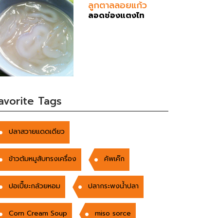
ลูกตาลลอยแก้ว
ลอดช่องแตงไท
avorite Tags
ปลาสวายแดดเดียว
ข้าวต้มหมูสับทรงเครื่อง
คัพเค๊ก
ปอเปี๊ยะกล้วยหอม
ปลากระพงน้ำปลา
Corn Cream Soup
miso sorce