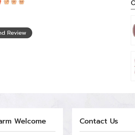
O
nd Review
arm Welcome
Contact Us