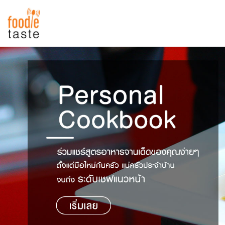
สูตรอาหาร
สูตรอาหารล่าสุด
พาไปชิม
Top Foodie
สารพันก้นครัว
เคล็ดลับน่ารู้
FoodPedia
เปรียบเทียบหน่วยการตวง
สร้าง Cookbook
เปรียบเทียบอุณหภูมิ
เปรียบเทียบน้ำหนักวัตถุดิบ