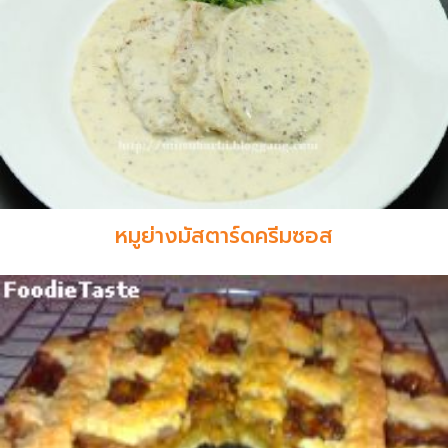
หมูย่างมัสตาร์ดครีมซอส