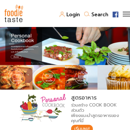
Login
Search
สูตรอาหาร
สูตรอาหารล่าสุด
พาไปชิม
Top Foodie
สารพันก้นครัว
เคล็ดลับน่ารู้
FoodPedia
เปรียบเทียบหน่วยการตวง
สูตรอาหาร
สร้าง Cookbook
ร่วมสร้าง COOK BOOK
เปรียบเทียบอุณหภูมิ
ส่วนตัว
เพียงแนะนำสูตรอาหารของ
เปรียบเทียบน้ำหนักวัตถุดิบ
คุณที่นี่
เริ่มเลย!